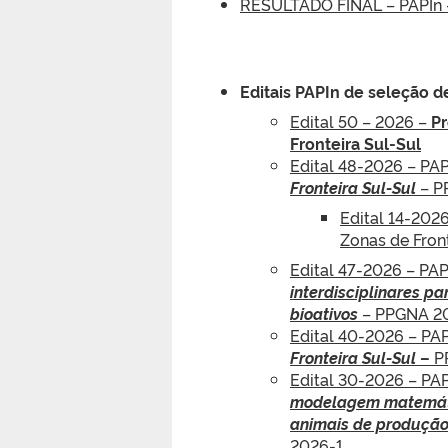
RESULTADO FINAL – PAPIn 
Editais PAPIn de seleção d
Edital 50 – 2026 –
Pr
Fronteira Sul-Sul
Edital 48-2026 – PA
Fronteira Sul-Sul
– P
Edital 14-2026
Zonas de Fron
Edital 47-2026 – PA
interdisciplinares p
bioativos
– PPGNA 2
Edital 40-2026 – PA
Fronteira Sul-Sul
–
P
Edital 30-2026 – PA
modelagem matemátic
animais de produção
2026-1