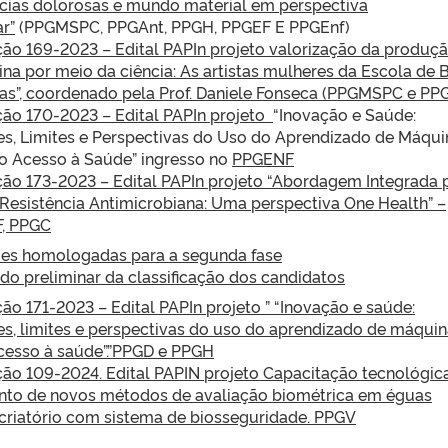
ncias dolorosas e mundo material em perspectiva
ar”
(PPGMSPC, PPGAnt, PPGH, PPGEF E PPGEnf)
eção 169-2023 – Edital PAPIn projeto valorização da produç
nina por meio da ciência: As artistas mulheres da Escola de 
tas”, coordenado pela Prof. Daniele Fonseca (PPGMSPC e PP
ção 170-2023 – Edital PAPIn projeto
“Inovação e Saúde:
es, Limites e Perspectivas do Uso do Aprendizado de Máqui
o Acesso à Saúde” ingresso no
PPGENF
eção 173-2023 – Edital PAPIn projeto “Abordagem Integrada 
 Resistência Antimicrobiana: Uma perspectiva One Health” –
, PPGC
ões homologadas para a segunda fase
do preliminar da classificação dos candidatos
ção 171-2023 – Edital PAPIn projeto ” “Inovação e saúde:
es, limites e perspectivas do uso do aprendizado de máquin
cesso à saúde”.”PPGD e PPGH
eção 109-2024. Edital PAPIN projeto Capacitação tecnológic
to de novos métodos de avaliação biométrica em éguas
criatório com sistema de biosseguridade. PPGV