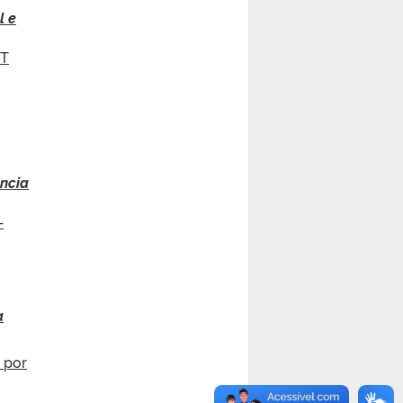
l e
T
ncia
–
a
 por