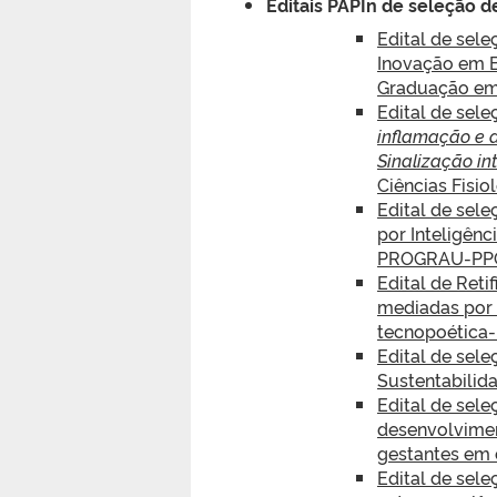
Editais PAPIn de seleção d
Edital de sel
Inovação em B
Graduação em
Edital de sele
inflamação e d
Sinalização in
Ciências Fisio
Edital de sel
por Inteligênci
PROGRAU-PPG
Edital de Ret
mediadas por In
tecnopoétic
Edital de sel
Sustentabili
Edital de sele
desenvolvimen
gestantes em 
Edital de sele