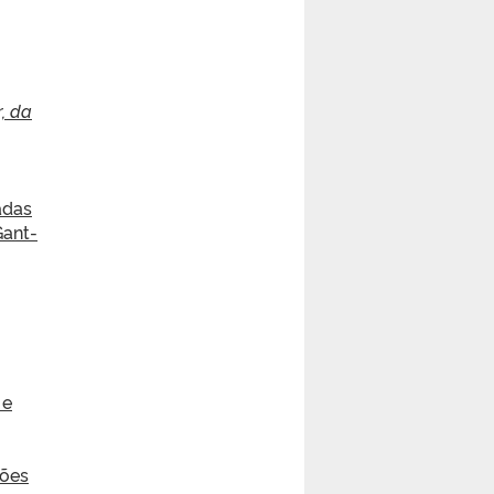
, da
adas
Gant-
 e
ções