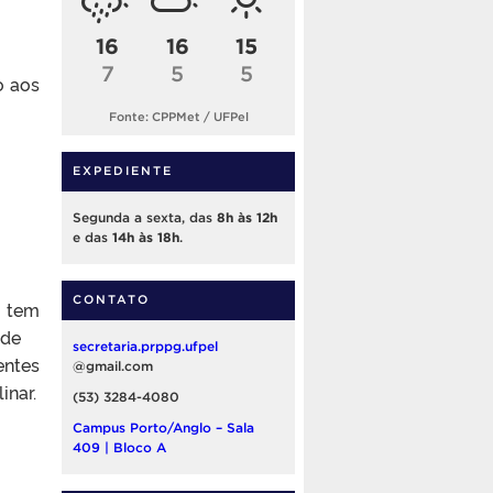
16
16
15
7
5
5
o aos
Fonte: CPPMet / UFPel
EXPEDIENTE
Segunda a sexta, das
8h às 12h
e das
14h às 18h
.
CONTATO
) tem
 de
secretaria.prppg.ufpel
entes
@gmail.com
inar.
(53) 3284-4080
Campus Porto/Anglo – Sala
409 | Bloco A