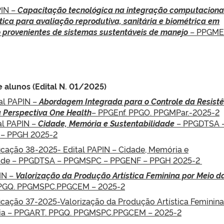
PIN –
Capacitação tecnológica na integração computaciona
a para avaliação reprodutiva, sanitária e biométrica em
 provenientes de sistemas sustentáveis de manejo
– PPGME
e alunos (Edital N. 01/2025)
tal PAPIN –
Abordagem Integrada para o Controle da Resistê
 Perspectiva One Health
– PPGEnf. PPGO. PPGMPar.-2025-2
tal PAPIN –
Cidade, Memória e Sustentabilidade
– PPGDTSA 
– PPGH 2025-2
ficação 38-2025- Edital PAPIN – Cidade, Memória e
dade – PPGDTSA – PPGMSPC – PPGENF – PPGH 2025-2
IN –
Valorização da Produção Artística Feminina por Meio d
PGQ. PPGMSPC.PPGCEM – 2025-2
ficação 37-2025-Valorização da Produção Artística Feminina
cia – PPGART. PPGQ. PPGMSPC.PPGCEM – 2025-2