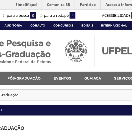
Simplifique!
Comunica BR
Participe
Acesso à infor
Ir para a busca
3
Ir para o rodapé
4
ACESSIBILIDADE
AUDITORIA
COBALTO
CONCURSOS
EDITAIS
INTERNACIONAL
e Pesquisa e
s-Graduação
rsidade Federal de Pelotas
PÓS-GRADUAÇÃO
EVENTOS
GUAIACA
SERVIÇO
s-Graduação
O
GRADUAÇÃO