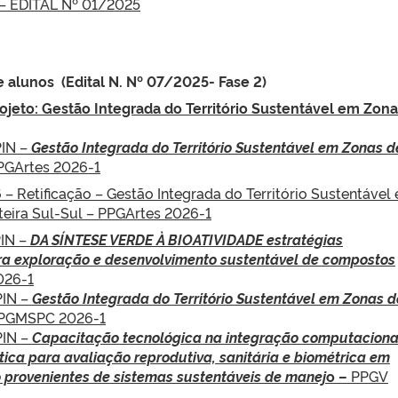
– EDITAL Nº 01/2025
e alunos (Edital N. Nº 07/2025- Fase 2)
ojeto: Gestão Integrada do Território Sustentável em Zon
PIN –
Gestão Integrada do Território Sustentável em Zonas d
PGArtes 2026-1
 – Retificação – Gestão Integrada do Território Sustentável
teira Sul-Sul – PPGArtes 2026-1
PIN –
DA SÍNTESE VERDE À BIOATIVIDADE estratégias
ara exploração e desenvolvimento sustentável de compostos
026-1
PIN –
Gest
ã
o Integrada do Territ
ó
rio Sustent
á
vel em Zonas d
PGMSPC 2026-1
PIN –
Capacitação tecnológica na integração computaciona
a para avaliação reprodutiva, sanitária e biométrica em
 provenientes de sistemas sustentáveis de manej
o –
PPGV