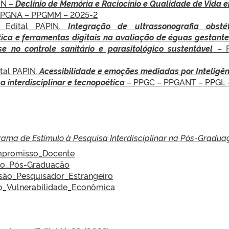
IN –
Declínio de Memória e Raciocínio e Qualidade de Vida 
PPGNA – PPGMM – 2025-2
– Edital PAPIN.
I
ntegração de ultrassonografia obstét
ca e ferramentas digitais na avaliação de éguas gestant
se no controle sanitário e parasitológico sustentável
– 
ital PAPIN.
Acessibilidade e emoções mediadas por Inteligê
isa interdisciplinar e tecnopoética
– PPGC – PPGANT – PPGL 
rama de Estímulo à Pesquisa Interdisciplinar na Pós-Gradua
mpromisso_Docente
oio_Pós-Graduacão
são_Pesquisador_Estrangeiro
ão_Vulnerabilidade_Econômica