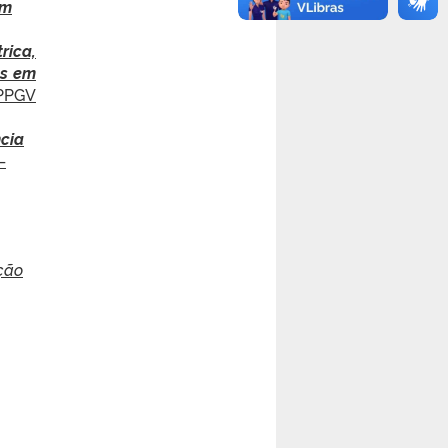
em
rica,
es em
PPGV
ncia
–
ção