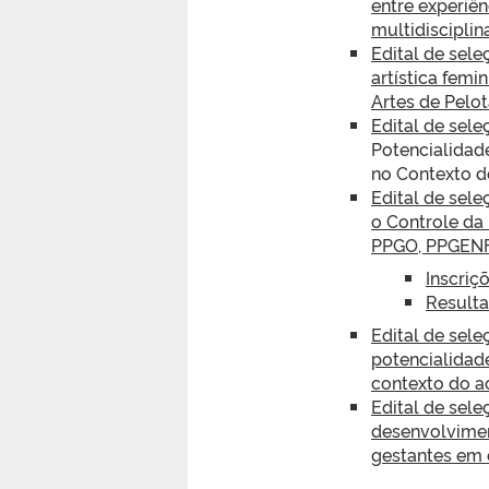
entre experiê
multidisciplin
Edital de sel
artística femi
Artes de Pelo
Edital de sele
Potencialidad
no Contexto d
Edital de sel
o Controle da
PPGO, PPGENF
Inscriç
Resulta
Edital de sele
potencialidad
contexto do a
Edital de sel
desenvolvimen
gestantes em 