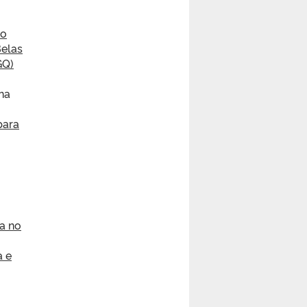
ão
Belas
GQ)
na
para
a no
a e