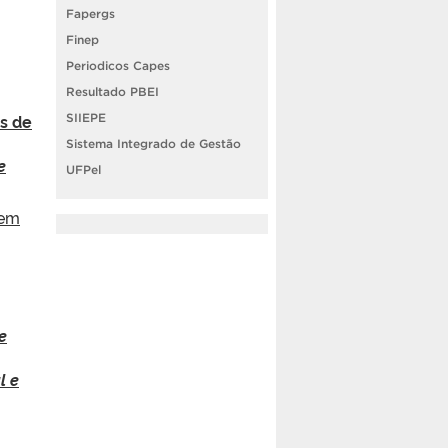
Fapergs
Finep
Periodicos Capes
Resultado PBEI
as de
SIIEPE
Sistema Integrado de Gestão
e
UFPel
 em
e
l e