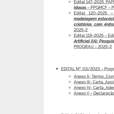
Edital 147-2025. PAP
Idosos
– PPGMCF – 
Edital 120-2025 
modelagem estocásti
criatórios com ênfa
2025-2
Edital 119-2025 – Ed
Artificial (IA): Pesqu
PROGRAU – 2025-2
EDITAL Nº. 03/2023 –
Prog
Anexo II- Termo_Co
Anexo III- Carta_Ap
Anexo IV- Carta_Ade
Anexo V – Declaraç