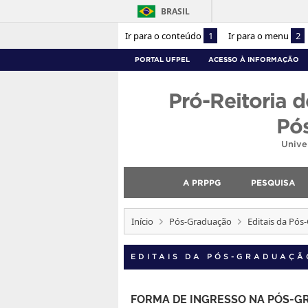
BRASIL
Ir para o conteúdo
1
Ir para o menu
2
PORTAL UFPEL
ACESSO À INFORMAÇÃO
Pró-Reitoria d
Pó
Unive
A PRPPG
PESQUISA
Início
Pós-Graduação
Editais da Pó
EDITAIS DA PÓS-GRADUAÇÃ
FORMA DE INGRESSO NA PÓS-