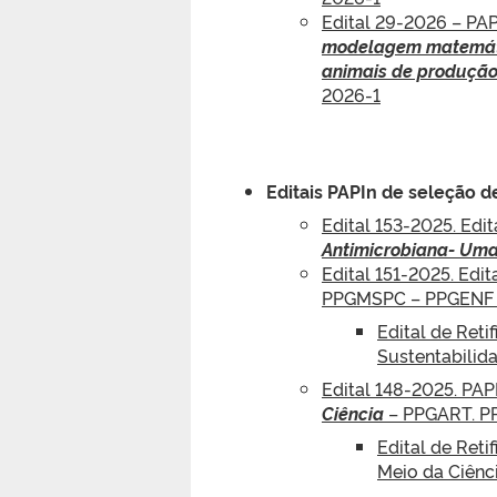
Edital 29-2026 – PA
modelagem matemátic
animais de produção
2026-1
Editais PAPIn de seleção d
Edital 153-2025. Edi
Antimicrobiana- Uma
Edital 151-2025. Edi
PPGMSPC – PPGENF 
Edital de Reti
Sustentabili
Edital 148-2025. PAP
Ciência
– PPGART. P
Edital de Reti
Meio da Ciên