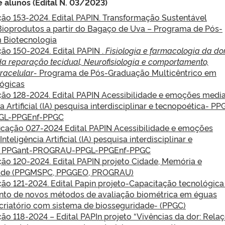
e alunos (Edital N. 03/2023)
eção 153-2024. Edital PAPIN. Transformação Sustentável
ioprodutos a partir do Bagaço de Uva – Programa de Pós-
 Biotecnologia
ção 150-2024. Edital PAPIN .
Fisiologia e farmacologia da dor
a reparação tecidual, Neurofisiologia e comportamento,
tracelular-
Programa de Pós-Graduação Multicêntrico em
lógicas
eção 128-2024. Edital PAPIN Acessibilidade e emoções medi
a Artificial (IA) pesquisa interdisciplinar e tecnopoética- PP
L-PPGEnf-PPGC
ificação 027-2024 Edital PAPIN Acessibilidade e emoções
teligência Artificial (IA) pesquisa interdisciplinar e
a- PPGant-PROGRAU-PPGL-PPGEnf-PPGC
eção 120-2024. Edital PAPIN projeto Cidade, Memória e
dade (PPGMSPC, PPGGEO, PROGRAU)
ção 121-2024. Edital Papin projeto-Capacitação tecnológica
to de novos métodos de avaliação biométrica em éguas
criatório com sistema de biosseguridade- (PPGC)
ção 118-2024 – Edital PAPIn projeto “Vivências da dor: Rela