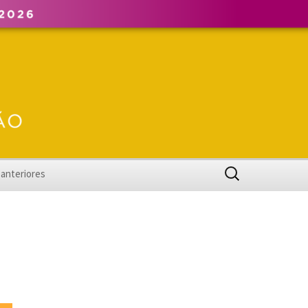
Pesquisar
 anteriores
por:
XXVI ENPOS
XXV ENPOS
XXIV ENPOS
XXIII ENPOS