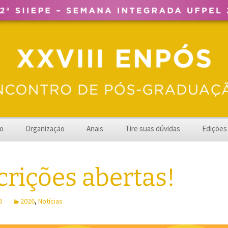
UFPel
o
Organização
Anais
Tire suas dúvidas
Edições
2024 – 
crições abertas!
2023 – 
2022 – 
6
2026
,
Notícias
2021 – 