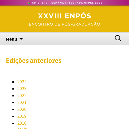
Encontro de Pós-Graduação – UFPel
Pular
ENPÓS
para
o
conteúdo
Pesquis
Menu
por:
Edições anteriores
2024
2023
2022
2021
2020
2019
2018