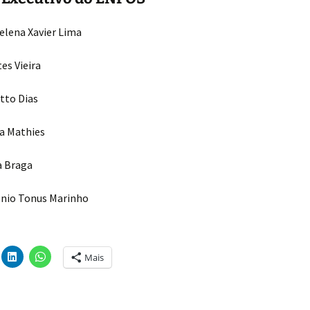
anos an
elena Xavier Lima
es Vieira
tto Dias
ta Mathies
a Braga
nio Tonus Marinho
Mais