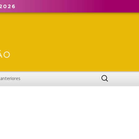
Pesquisar
 anteriores
por:
XXVI ENPOS
XXV ENPOS
XXIV ENPOS
XXIII ENPOS