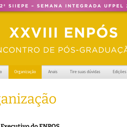
UFPel
o
Organização
Anais
Tire suas dúvidas
Edições
2024 – 
anização
2023 – 
2022 – 
2021 – 
 Executivo do ENPOS