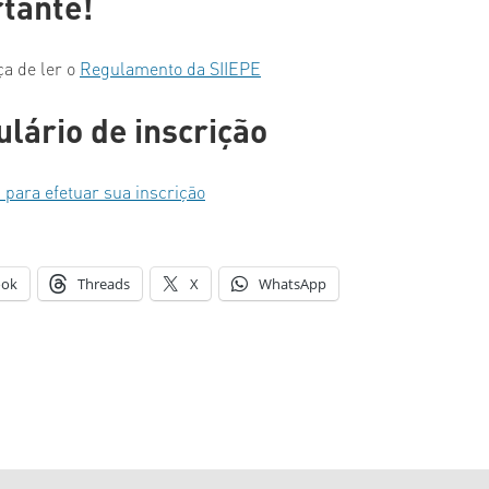
tante!
 Pós-Graduação
Palestras
a de ler o
Regulamento da SIIEPE
iciação Científica
Programação acessível em Libras
lário de inscrição
 para efetuar sua inscrição
ook
Threads
X
WhatsApp