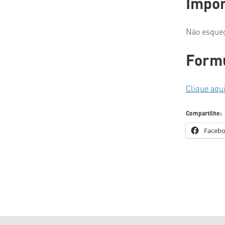
Impor
ENPOS – Encontro de
Não esqueç
CIC – Congresso de In
Formu
Clique aqui
Compartilhe:
Faceb