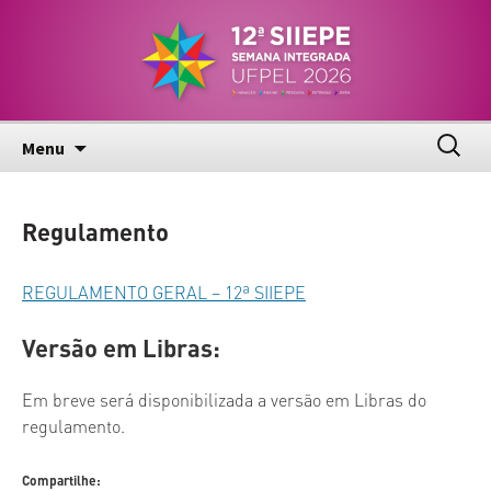
Pular
Semana Integrada de Inovação, Ensino,
12ª SIIEPE
para
Pesquisa e Extensão – UFPel
o
conteúdo
Pesqui
Menu
por:
Regulamento
REGULAMENTO GERAL – 12ª SIIEPE
Versão em Libras:
Em breve será disponibilizada a versão em Libras do
regulamento.
Compartilhe: