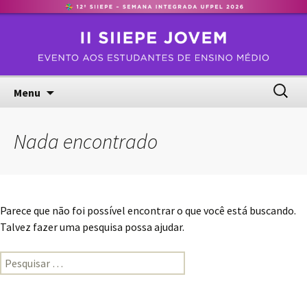
Universidade Federal de Pelotas
Pular
SIIEPE JOVEM
para
o
conteúdo
Pesquis
Menu
por:
Nada encontrado
Parece que não foi possível encontrar o que você está buscando.
Talvez fazer uma pesquisa possa ajudar.
Pesquisar
por: