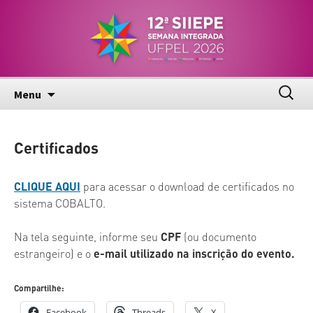
Pular
Semana Integrada de Inovação, Ensino,
12ª SIIEPE
para
Pesquisa e Extensão – UFPel
o
conteúdo
Pesqui
Menu
por:
Certificados
CLIQUE AQUI
para acessar o download de certificados no
sistema COBALTO.
Na tela seguinte, informe seu
CPF
(ou documento
estrangeiro) e o
e-mail utilizado na inscrição do evento.
Compartilhe:
Facebook
Threads
X