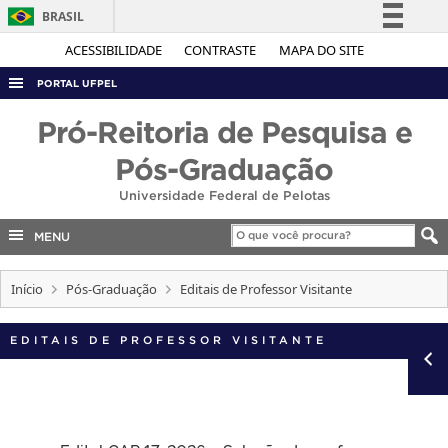
BRASIL
Simplifique!
ACESSIBILIDADE
CONTRASTE
MAPA DO SITE
Comunica BR
PORTAL UFPEL
Participe
ACESSO À INFORMAÇÃO
Pró-Reitoria de Pesquisa e
Acesso à informação
AUDITORIA
Pós-Graduação
Legislação
COBALTO
Universidade Federal de Pelotas
Canais
CONCURSOS
MENU
EDITAIS
Início
Pós-Graduação
Editais de Professor Visitante
INTERNACIONAL
OUVIDORIA
EDITAIS DE PROFESSOR VISITANTE
PORTARIAS
TELEFONES