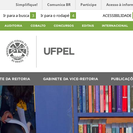
Simplifique!
Comunica BR
Participe
Acesso à infor
Ir para a busca
3
Ir para o rodapé
4
ACESSIBILIDADE
AUDITORIA
COBALTO
CONCURSOS
EDITAIS
INTERNACIONAL
TE DA REITORIA
GABINETE DA VICE-REITORIA
PUBLICAÇÕ