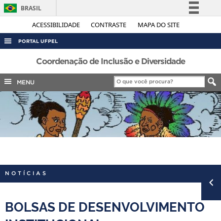
BRASIL
Simplifique!
ACESSIBILIDADE
CONTRASTE
MAPA DO SITE
Comunica BR
PORTAL UFPEL
Participe
ACESSO À INFORMAÇÃO
Coordenação de Inclusão e Diversidade
Acesso à informação
AUDITORIA
MENU
Legislação
COBALTO
Canais
CONCURSOS
EDITAIS
INTERNACIONAL
OUVIDORIA
NOTÍCIAS
PORTARIAS
TELEFONES
BOLSAS DE DESENVOLVIMENTO