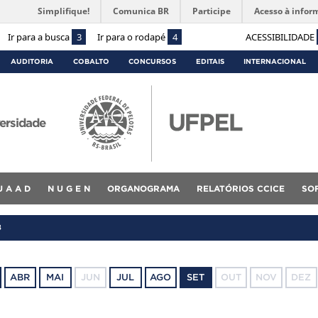
Simplifique!
Comunica BR
Participe
Acesso à infor
Ir para a busca
3
Ir para o rodapé
4
ACESSIBILIDADE
AUDITORIA
COBALTO
CONCURSOS
EDITAIS
INTERNACIONAL
ersidade
U A A D
N U G E N
ORGANOGRAMA
RELATÓRIOS CCICE
SO
8
ABR
MAI
JUN
JUL
AGO
SET
OUT
NOV
DEZ