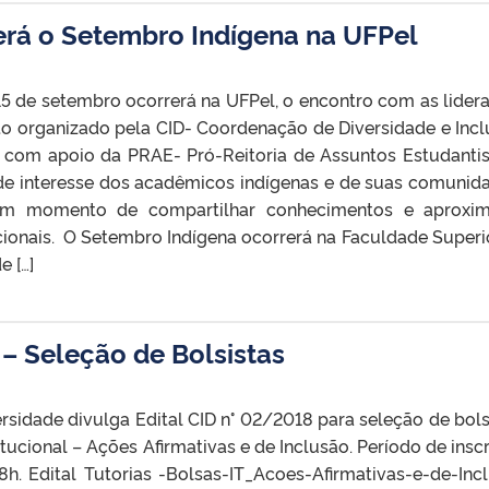
rerá o Setembro Indígena na UFPel
15 de setembro ocorrerá na UFPel, o encontro com as lider
to organizado pela CID- Coordenação de Diversidade e Incl
s com apoio da PRAE- Pró-Reitoria de Assuntos Estudanti
de interesse dos acadêmicos indígenas e de suas comunid
um momento de compartilhar conhecimentos e aproxim
cionais. O Setembro Indígena ocorrerá na Faculdade Superi
 […]
 – Seleção de Bolsistas
sidade divulga Edital CID n° 02/2018 para seleção de bols
ucional – Ações Afirmativas e de Inclusão. Período de inscr
. Edital Tutorias -Bolsas-IT_Acoes-Afirmativas-e-de-Inc