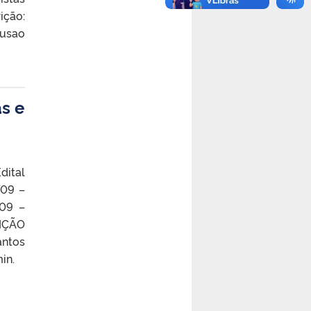
ição:
lusao
as e
dital
/09 –
/09 –
RIÇÃO
antos
0min.