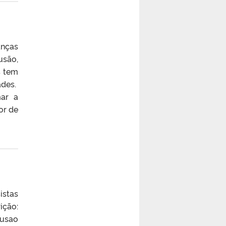
anças
usão,
s tem
ades.
ar a
or de
istas
ição:
lusao