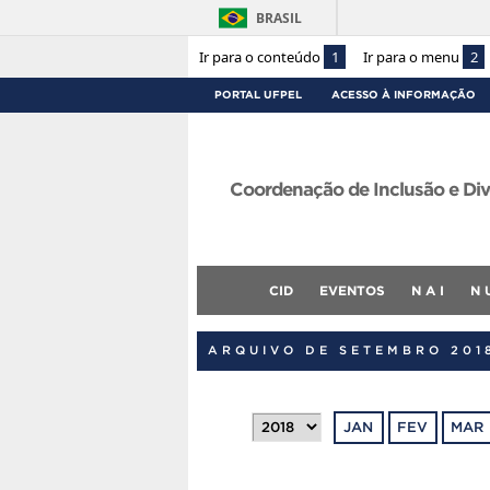
BRASIL
Ir para o conteúdo
1
Ir para o menu
2
PORTAL UFPEL
ACESSO À INFORMAÇÃO
Coordenação de Inclusão e Div
CID
EVENTOS
N A I
N 
ARQUIVO DE SETEMBRO 201
JAN
FEV
MAR