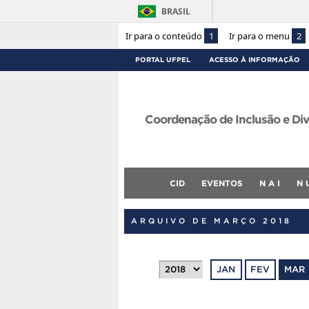
BRASIL
Ir para o conteúdo
1
Ir para o menu
2
PORTAL UFPEL
ACESSO À INFORMAÇÃO
Coordenação de Inclusão e Div
CID
EVENTOS
N A I
N 
ARQUIVO DE MARÇO 2018
JAN
FEV
MAR