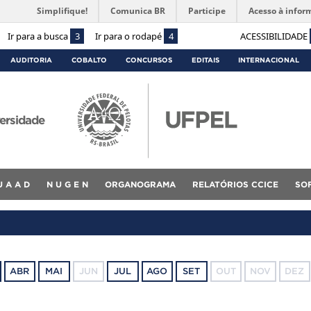
Simplifique!
Comunica BR
Participe
Acesso à infor
Ir para a busca
3
Ir para o rodapé
4
ACESSIBILIDADE
AUDITORIA
COBALTO
CONCURSOS
EDITAIS
INTERNACIONAL
ersidade
U A A D
N U G E N
ORGANOGRAMA
RELATÓRIOS CCICE
SO
ABR
MAI
JUN
JUL
AGO
SET
OUT
NOV
DEZ