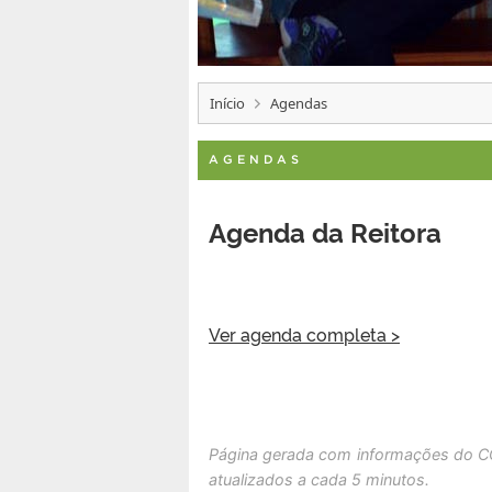
Início
Agendas
AGENDAS
Agenda da Reitora
Ver agenda completa >
Página gerada com informações do C
atualizados a cada 5 minutos.