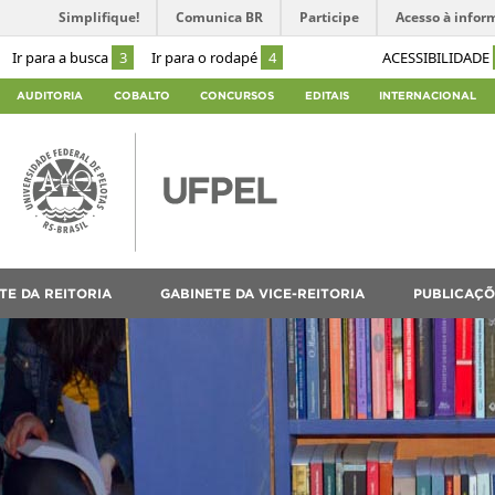
Simplifique!
Comunica BR
Participe
Acesso à infor
Ir para a busca
3
Ir para o rodapé
4
ACESSIBILIDADE
AUDITORIA
COBALTO
CONCURSOS
EDITAIS
INTERNACIONAL
TE DA REITORIA
GABINETE DA VICE-REITORIA
PUBLICAÇÕ