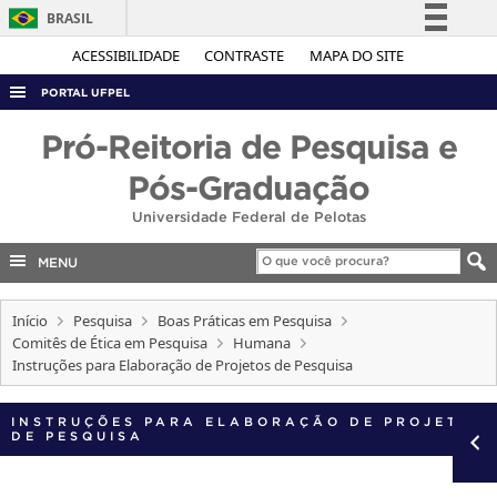
BRASIL
Simplifique!
ACESSIBILIDADE
CONTRASTE
MAPA DO SITE
Comunica BR
PORTAL UFPEL
Participe
ACESSO À INFORMAÇÃO
Pró-Reitoria de Pesquisa e
Acesso à informação
AUDITORIA
Pós-Graduação
Legislação
COBALTO
Universidade Federal de Pelotas
Canais
CONCURSOS
MENU
EDITAIS
Início
Pesquisa
Boas Práticas em Pesquisa
INTERNACIONAL
Comitês de Ética em Pesquisa
Humana
OUVIDORIA
Instruções para Elaboração de Projetos de Pesquisa
PORTARIAS
INSTRUÇÕES PARA ELABORAÇÃO DE PROJETOS
TELEFONES
DE PESQUISA