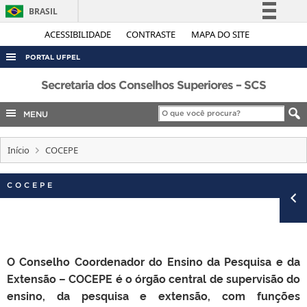
BRASIL
Simplifique!
ACESSIBILIDADE
CONTRASTE
MAPA DO SITE
Comunica BR
PORTAL UFPEL
Participe
ACESSO À INFORMAÇÃO
Secretaria dos Conselhos Superiores – SCS
Acesso à informação
AUDITORIA
MENU
Legislação
COBALTO
Canais
Início
COCEPE
CONCURSOS
EDITAIS
COCEPE
INTERNACIONAL
OUVIDORIA
PORTARIAS
O Conselho Coordenador do Ensino da Pesquisa e da
TELEFONES
Extensão – COCEPE é o órgão central de supervisão do
ensino, da pesquisa e extensão, com funções