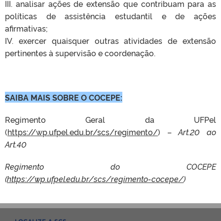
III. analisar ações de extensão que contribuam para as
políticas de assistência estudantil e de ações
afirmativas;
IV. exercer quaisquer outras atividades de extensão
pertinentes à supervisão e coordenação.
SAIBA MAIS SOBRE O COCEPE:
Regimento Geral da UFPel
(
https://wp.ufpel.edu.br/scs/regimento/
) –
Art.20 ao
Art.40
Regimento do COCEPE
(
https://wp.ufpel.edu.br/scs/regimento-cocepe/
)