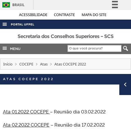
BRASIL
Simplifique!
ACESSIBILIDADE
CONTRASTE
MAPA DO SITE
Comunica BR
PORTAL UFPEL
Participe
ACESSO À INFORMAÇÃO
Secretaria dos Conselhos Superiores – SCS
Acesso à informação
AUDITORIA
MENU
Legislação
COBALTO
Canais
Início
COCEPE
Atas
Atas COCEPE 2022
CONCURSOS
EDITAIS
ATAS COCEPE 2022
INTERNACIONAL
OUVIDORIA
PORTARIAS
Ata 01.2022 COCEPE
– Reunião dia 03.02.2022
TELEFONES
Ata 02.2022 COCEPE
– Reunião dia 17.02.2022