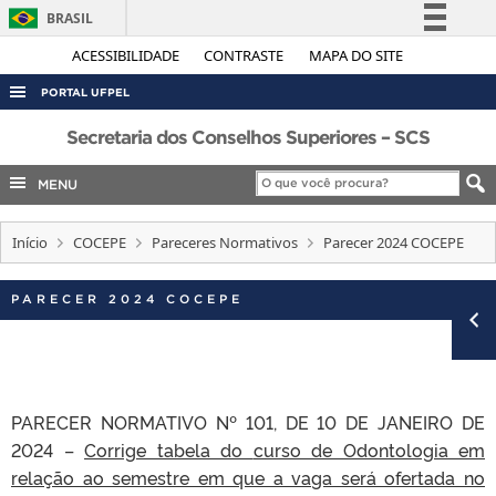
BRASIL
Simplifique!
ACESSIBILIDADE
CONTRASTE
MAPA DO SITE
Comunica BR
PORTAL UFPEL
Participe
ACESSO À INFORMAÇÃO
Secretaria dos Conselhos Superiores – SCS
Acesso à informação
AUDITORIA
MENU
Legislação
COBALTO
Canais
Início
COCEPE
Pareceres Normativos
Parecer 2024 COCEPE
CONCURSOS
EDITAIS
PARECER 2024 COCEPE
INTERNACIONAL
OUVIDORIA
PORTARIAS
PARECER NORMATIVO Nº 101, DE 10 DE JANEIRO DE
TELEFONES
2024 –
Corrige tabela do
curso de Odontologia em
relação ao semestre em que a vaga será ofertada no