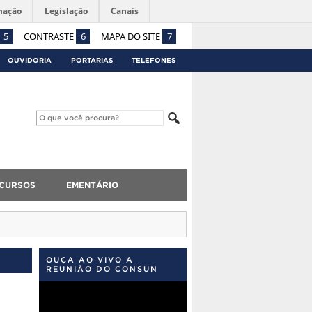
mação
Legislação
Canais
5
CONTRASTE
6
MAPA DO SITE
7
OUVIDORIA
PORTARIAS
TELEFONES
CURSOS
EMENTÁRIO
OUÇA AO VIVO A
REUNIÃO DO CONSUN
Tocador
de
vídeo