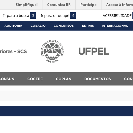
Simplifique!
Comunica BR
Participe
Acesso à infor
Ir para a busca
3
Ir para o rodapé
4
ACESSIBILIDADE
AUDITORIA
COBALTO
CONCURSOS
EDITAIS
INTERNACIONAL
riores – SCS
CONSUN
COCEPE
COPLAN
DOCUMENTOS
CON