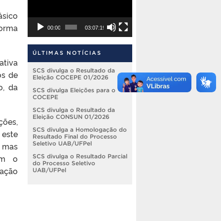
ásico
forma
00:00
03:07:19
ÚLTIMAS NOTÍCIAS
ativa
SCS divulga o Resultado da
os de
Eleição COCEPE 01/2026
o, da
SCS divulga Eleições para o
COCEPE
SCS divulga o Resultado da
Eleição CONSUN 01/2026
ções,
SCS divulga a Homologação do
 este
Resultado Final do Processo
Seletivo UAB/UFPel
, mas
em o
SCS divulga o Resultado Parcial
do Processo Seletivo
zação
UAB/UFPel