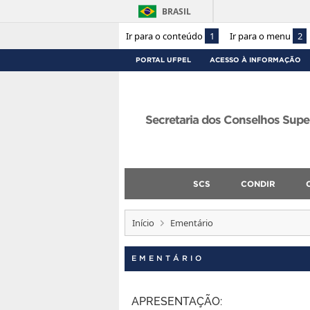
BRASIL
Ir para o conteúdo
1
Ir para o menu
2
PORTAL UFPEL
ACESSO À INFORMAÇÃO
Secretaria dos Conselhos Supe
SCS
CONDIR
Início
Ementário
EMENTÁRIO
APRESENTAÇÃO: