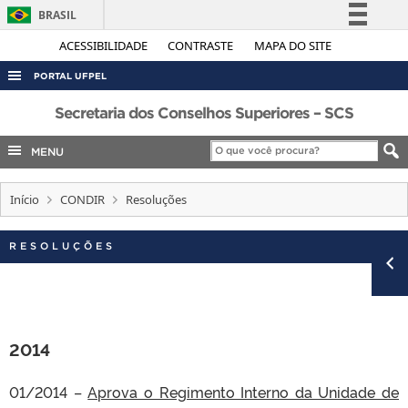
BRASIL
Simplifique!
ACESSIBILIDADE
CONTRASTE
MAPA DO SITE
Comunica BR
PORTAL UFPEL
Participe
ACESSO À INFORMAÇÃO
Secretaria dos Conselhos Superiores – SCS
Acesso à informação
AUDITORIA
MENU
Legislação
COBALTO
Canais
Início
CONDIR
Resoluções
CONCURSOS
EDITAIS
RESOLUÇÕES
INTERNACIONAL
OUVIDORIA
PORTARIAS
2014
TELEFONES
01/2014 –
Aprova o Regimento Interno da Unidade de