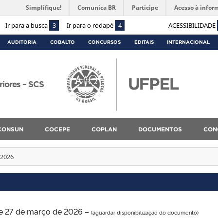
Simplifique!
Comunica BR
Participe
Acesso à infor
Ir para a busca
3
Ir para o rodapé
4
ACESSIBILIDADE
AUDITORIA
COBALTO
CONCURSOS
EDITAIS
INTERNACIONAL
riores – SCS
CONSUN
COCEPE
COPLAN
DOCUMENTOS
CON
 2026
e 27 de março de 2026 –
(aguardar disponibilização do documento)