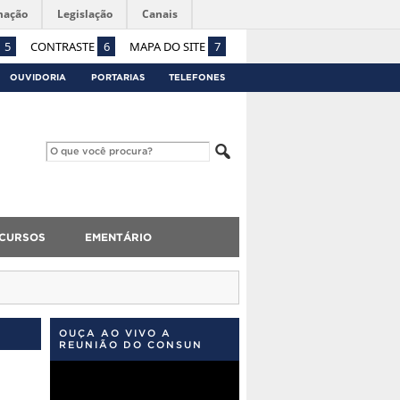
mação
Legislação
Canais
5
CONTRASTE
6
MAPA DO SITE
7
OUVIDORIA
PORTARIAS
TELEFONES
CURSOS
EMENTÁRIO
OUÇA AO VIVO A
REUNIÃO DO CONSUN
Tocador
de
vídeo