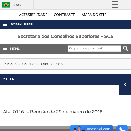
BRASIL
Simplifique!
ACESSIBILIDADE
CONTRASTE
MAPA DO SITE
Comunica BR
PORTAL UFPEL
Participe
ACESSO À INFORMAÇÃO
Secretaria dos Conselhos Superiores – SCS
Acesso à informação
AUDITORIA
MENU
Legislação
COBALTO
Canais
Início
CONDIR
Atas
2016
CONCURSOS
EDITAIS
2016
INTERNACIONAL
OUVIDORIA
PORTARIAS
Ata 01.16
– Reunião de 29 de março de 2016
TELEFONES