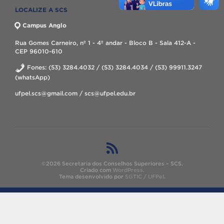
LOCALIZE A SCS
Campus Anglo
Rua Gomes Carneiro, nº 1 - 4º andar - Bloco B - Sala 412-A -
CEP 96010-610
Fones: (53) 3284.4032 / (53) 3284.4034 / (53) 99911.3247
(whatsApp)
ufpel.scs@gmail.com / scs@ufpel.edu.br
©2026 Secretaria dos Conselhos Superiores – SCS.
Criado com
WordPress
.
Tema desenvolvido por
SGTIC / UFPel
.