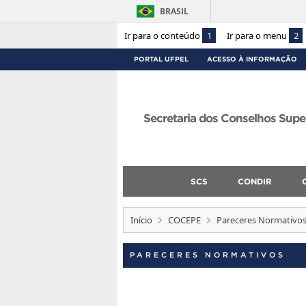
BRASIL
Ir para o conteúdo
1
Ir para o menu
2
PORTAL UFPEL
ACESSO À INFORMAÇÃO
Secretaria dos Conselhos Supe
SCS
CONDIR
Início
COCEPE
Pareceres Normativo
PARECERES NORMATIVOS