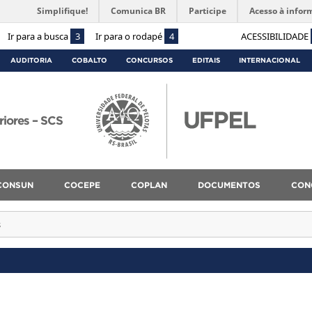
Simplifique!
Comunica BR
Participe
Acesso à infor
Ir para a busca
3
Ir para o rodapé
4
ACESSIBILIDADE
AUDITORIA
COBALTO
CONCURSOS
EDITAIS
INTERNACIONAL
riores – SCS
CONSUN
COCEPE
COPLAN
DOCUMENTOS
CON
s