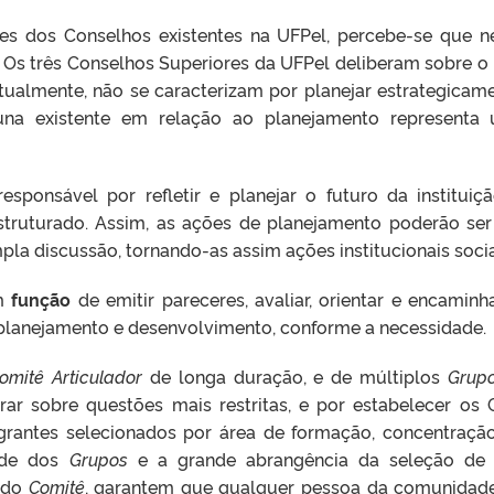
ões dos Conselhos existentes na UFPel, percebe-se que
. Os três Conselhos Superiores da UFPel deliberam sobre o 
atualmente, não se caracterizam por planejar estrategica
una existente em relação ao planejamento representa
sponsável por refletir e planejar o futuro da instituiç
truturado. Assim, as ações de planejamento poderão ser
la discussão, tornando-as assim ações institucionais soci
em
função
de emitir pareceres, avaliar, orientar e encaminh
 planejamento e desenvolvimento, conforme a necessidade.
omitê Articulador
de longa duração, e de múltiplos
Grup
rar sobre questões mais restritas, e por estabelecer 
egrantes selecionados por área de formação, concentraç
ade dos
Grupos
e a grande abrangência da seleção de 
 do
Comitê
, garantem que qualquer pessoa da comunidade