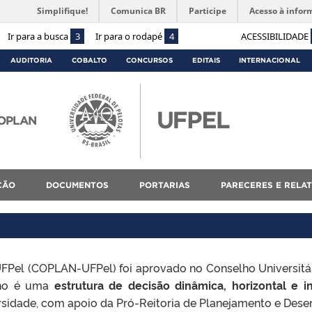
Simplifique!
Comunica BR
Participe
Acesso à infor
Ir para a busca
3
Ir para o rodapé
4
ACESSIBILIDADE
AUDITORIA
COBALTO
CONCURSOS
EDITAIS
INTERNACIONAL
COPLAN
ÇÃO
DOCUMENTOS
PORTARIAS
PARECERES E RELA
FPel (COPLAN-UFPel) foi aprovado no Conselho Universitár
ho é
uma
estrutura de decisão dinâmica, horizontal e in
ersidade, com apoio da Pró-Reitoria de Planejamento e Dese