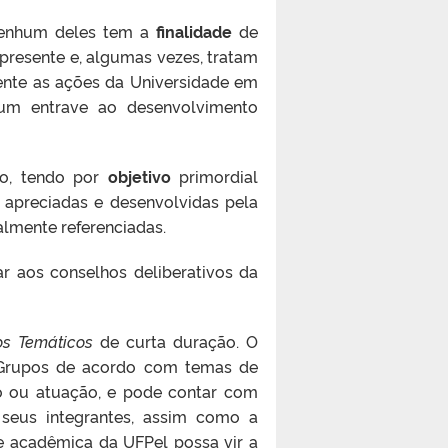
 nenhum deles tem a
finalidade
de
presente e, algumas vezes, tratam
mente as ações da Universidade em
 um entrave ao desenvolvimento
ão,
tendo por
objetivo
primordial
 apreciadas e desenvolvidas pela
almente referenciadas.
ar aos conselhos deliberativos da
os Temáticos
de curta duração. O
os Grupos de acordo com temas de
ão ou atuação, e pode contar com
seus integrantes, assim como a
 acadêmica da UFPel possa vir a