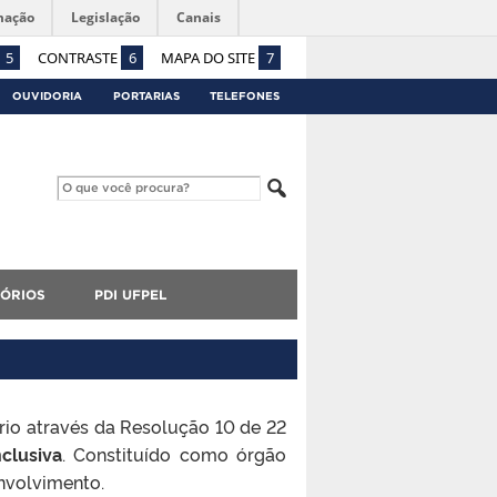
mação
Legislação
Canais
5
CONTRASTE
6
MAPA DO SITE
7
OUVIDORIA
PORTARIAS
TELEFONES
TÓRIOS
PDI UFPEL
io através da Resolução 10 de 22
clusiva
. Constituído como órgão
nvolvimento.