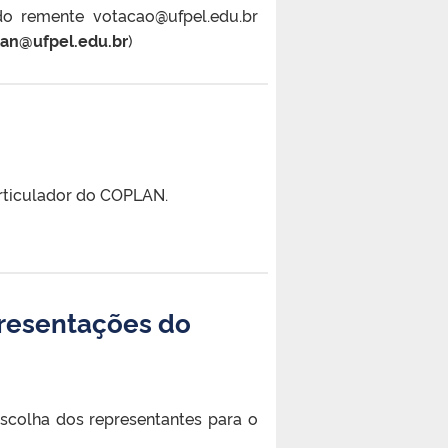
o remente votacao@ufpel.edu.br
lan@ufpel.edu.br
)
Articulador do COPLAN.
epresentações do
escolha dos representantes para o