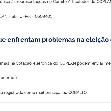
etrônica às representações no Comitê Articulador do COPLA
LAN – SEI_UFPel – 0509401
que enfrentam problemas na eleição 
lemas na votação eletrônica do COPLAN podem enviar me
 ocorrido;
stá registrado como mail principal no COBALTO.