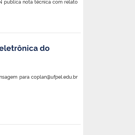
N publica nota técnica com relato
eletrônica do
nsagem para coplan@ufpel.edu.br