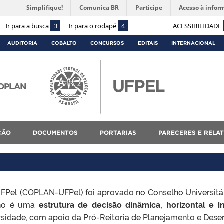
Simplifique!
Comunica BR
Participe
Acesso à infor
Ir para a busca
3
Ir para o rodapé
4
ACESSIBILIDADE
AUDITORIA
COBALTO
CONCURSOS
EDITAIS
INTERNACIONAL
COPLAN
ÇÃO
DOCUMENTOS
PORTARIAS
PARECERES E RELA
FPel (COPLAN-UFPel) foi aprovado no Conselho Universitár
ho é
uma
estrutura de decisão dinâmica, horizontal e in
ersidade, com apoio da Pró-Reitoria de Planejamento e Dese