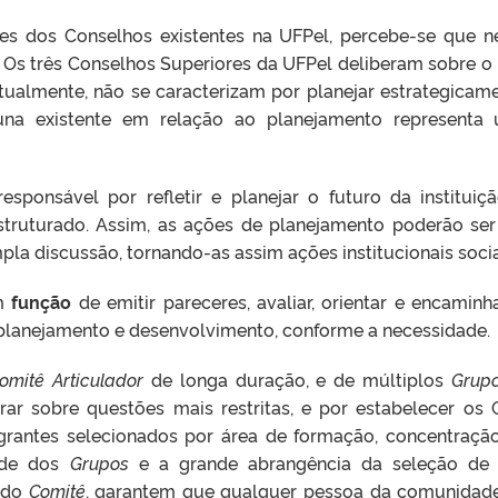
ões dos Conselhos existentes na UFPel, percebe-se que
. Os três Conselhos Superiores da UFPel deliberam sobre o 
atualmente, não se caracterizam por planejar estrategica
una existente em relação ao planejamento representa
sponsável por refletir e planejar o futuro da instituiç
truturado. Assim, as ações de planejamento poderão ser
la discussão, tornando-as assim ações institucionais soci
em
função
de emitir pareceres, avaliar, orientar e encaminh
 planejamento e desenvolvimento, conforme a necessidade.
omitê Articulador
de longa duração, e de múltiplos
Grup
rar sobre questões mais restritas, e por estabelecer 
egrantes selecionados por área de formação, concentraç
ade dos
Grupos
e a grande abrangência da seleção de 
 do
Comitê
, garantem que qualquer pessoa da comunidade