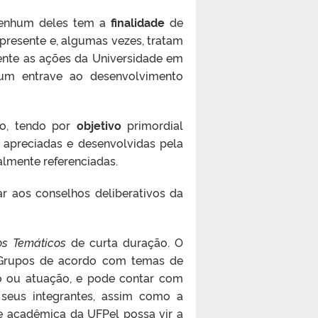
 nenhum deles tem a
finalidade
de
presente e, algumas vezes, tratam
mente as ações da Universidade em
 um entrave ao desenvolvimento
ão,
tendo por
objetivo
primordial
 apreciadas e desenvolvidas pela
almente referenciadas.
ar aos conselhos deliberativos da
os Temáticos
de curta duração. O
os Grupos de acordo com temas de
ão ou atuação, e pode contar com
seus integrantes, assim como a
 acadêmica da UFPel possa vir a