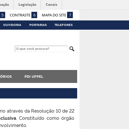
mação
Legislação
Canais
5
CONTRASTE
6
MAPA DO SITE
7
OUVIDORIA
PORTARIAS
TELEFONES
TÓRIOS
PDI UFPEL
io através da Resolução 10 de 22
clusiva
. Constituído como órgão
nvolvimento.