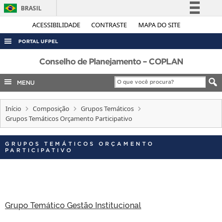
BRASIL
Simplifique!
ACESSIBILIDADE
CONTRASTE
MAPA DO SITE
Comunica BR
PORTAL UFPEL
Participe
ACESSO À INFORMAÇÃO
Conselho de Planejamento – COPLAN
Acesso à informação
AUDITORIA
MENU
Legislação
COBALTO
Canais
Início
Composição
Grupos Temáticos
CONCURSOS
Grupos Temáticos Orçamento Participativo
EDITAIS
INTERNACIONAL
GRUPOS TEMÁTICOS ORÇAMENTO
PARTICIPATIVO
OUVIDORIA
PORTARIAS
TELEFONES
Grupo Temático Gestão Institucional