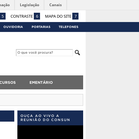
mação
Legislação
Canais
5
CONTRASTE
6
MAPA DO SITE
7
OUVIDORIA
PORTARIAS
TELEFONES
CURSOS
EMENTÁRIO
OUÇA AO VIVO A
REUNIÃO DO CONSUN
Tocador
de
vídeo