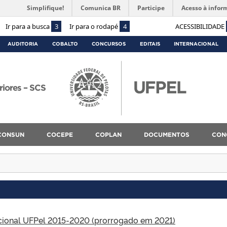
Simplifique!
Comunica BR
Participe
Acesso à infor
Ir para a busca
3
Ir para o rodapé
4
ACESSIBILIDADE
AUDITORIA
COBALTO
CONCURSOS
EDITAIS
INTERNACIONAL
riores – SCS
CONSUN
COCEPE
COPLAN
DOCUMENTOS
CON
cional UFPel 2015-2020 (prorrogado em 2021)