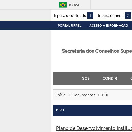
BRASIL
Ir para o conteúdo
1
Ir para o menu
2
PORTAL UFPEL
ACESSO À INFORMAÇÃO
Secretaria dos Conselhos Supe
SCS
CONDIR
Início
Documentos
PDI
PDI
Plano de Desenvolvimento Institu