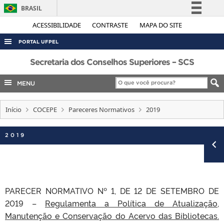
BRASIL
Simplifique!
ACESSIBILIDADE
CONTRASTE
MAPA DO SITE
Comunica BR
PORTAL UFPEL
Participe
ACESSO À INFORMAÇÃO
Secretaria dos Conselhos Superiores – SCS
Acesso à informação
AUDITORIA
MENU
Legislação
COBALTO
Canais
Início
COCEPE
Pareceres Normativos
2019
CONCURSOS
EDITAIS
2019
INTERNACIONAL
OUVIDORIA
PORTARIAS
PARECER NORMATIVO Nº 1, DE 12 DE SETEMBRO DE
TELEFONES
2019 –
Regulamenta a Política de Atualização,
Manutenção e Conservação do Acervo das Bibliotecas.