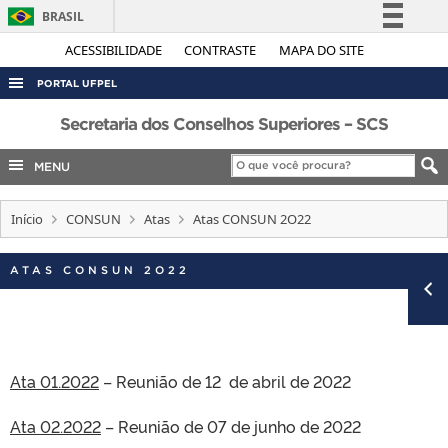
BRASIL
Simplifique!
ACESSIBILIDADE
CONTRASTE
MAPA DO SITE
Comunica BR
PORTAL UFPEL
Participe
ACESSO À INFORMAÇÃO
Secretaria dos Conselhos Superiores – SCS
Acesso à informação
AUDITORIA
MENU
Legislação
COBALTO
Canais
Início
CONSUN
Atas
Atas CONSUN 2O22
CONCURSOS
EDITAIS
ATAS CONSUN 2O22
INTERNACIONAL
OUVIDORIA
PORTARIAS
Ata 01.2022
– Reunião de 12 de abril de 2022
TELEFONES
Ata 02.2022
– Reunião de 07 de junho de 2022