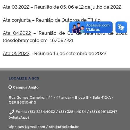
Ata 03.2022
– Reunião de 05, 06 e 12 de julho de 2022
Ata conjunta
– Reunião de Outorga de Título
Ata 04.2022
– Reunião de 06 de setembro de 2022
(desdobramento em 16/09/22)
Ata 05.2022
– Reunião 16 de setembro de 2022
LOCALIZE A SCS
Campus Anglo
Rua Gomes Carneiro, nº 1 - 4º andar - Bloco B - Sala 412-A -
CEP 96010-610
Fones: (53) 3284.4032 / (53) 3284.4034 / (53) 99911.3247
(whatsApp)
ufpel.scs@gmail.com / scs@ufpel.edu.br