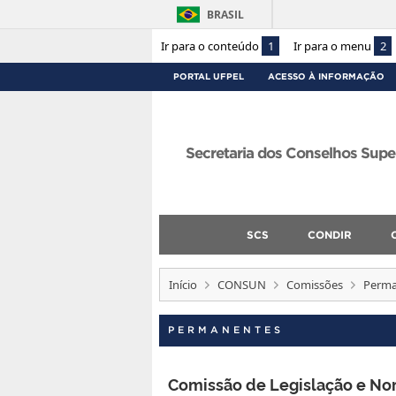
BRASIL
Ir para o conteúdo
1
Ir para o menu
2
PORTAL UFPEL
ACESSO À INFORMAÇÃO
Secretaria dos Conselhos Supe
SCS
CONDIR
Início
CONSUN
Comissões
Perma
PERMANENTES
Comissão de Legislação e No