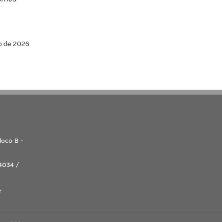
ro de 2026
loco B -
4034 /
r