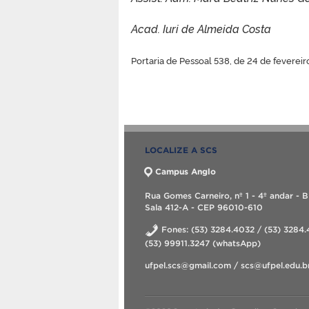
Acad. Iuri de Almeida Costa
Portaria de Pessoal 538, de 24 de feverei
LOCALIZE A SCS
Campus Anglo
Rua Gomes Carneiro, nº 1 - 4º andar - B
Sala 412-A - CEP 96010-610
Fones: (53) 3284.4032 / (53) 3284.
(53) 99911.3247 (whatsApp)
ufpel.scs@gmail.com / scs@ufpel.edu.b