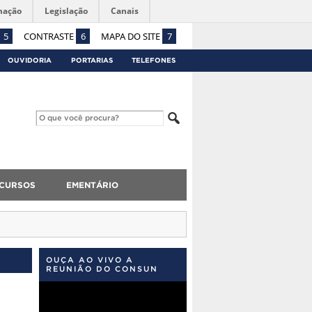
mação
Legislação
Canais
5
CONTRASTE
6
MAPA DO SITE
7
OUVIDORIA
PORTARIAS
TELEFONES
CURSOS
EMENTÁRIO
OUÇA AO VIVO A
REUNIÃO DO CONSUN
Tocador
de
vídeo