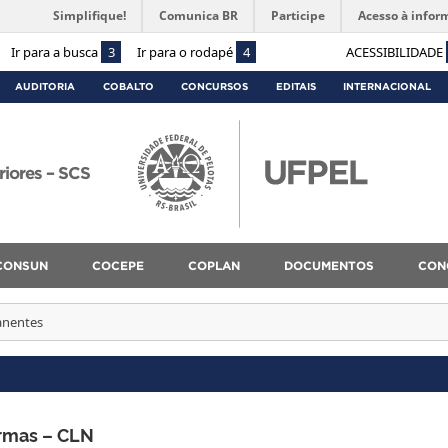
Simplifique!
Comunica BR
Participe
Acesso à infor
Ir para a busca
3
Ir para o rodapé
4
ACESSIBILIDADE
AUDITORIA
COBALTO
CONCURSOS
EDITAIS
INTERNACIONAL
riores – SCS
CONSUN
COCEPE
COPLAN
DOCUMENTOS
CON
nentes
rmas – CLN