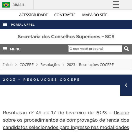
BRASIL
Simplifique!
ACESSIBILIDADE
CONTRASTE
MAPA DO SITE
Comunica BR
PORTAL UFPEL
Participe
ACESSO À INFORMAÇÃO
Secretaria dos Conselhos Superiores – SCS
Acesso à informação
AUDITORIA
MENU
Legislação
COBALTO
Canais
Início
COCEPE
Resoluções
2023 – Resoluções COCEPE
CONCURSOS
EDITAIS
2023 – RESOLUÇÕES COCEPE
INTERNACIONAL
OUVIDORIA
PORTARIAS
Resolução nº 49 de 17 de fevereiro de 2023 –
Dispõe
TELEFONES
sobre os procedimentos de comprovação de renda dos
candidatos selecionados para ingresso nas modalidades