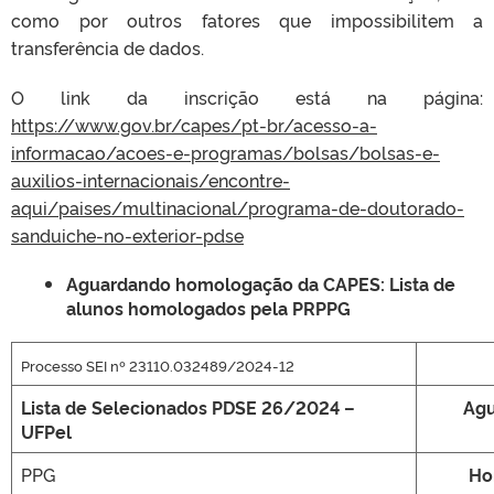
como por outros fatores que impossibilitem a
transferência de dados.
O link da inscrição está na página:
https://www.gov.br/capes/pt-br/acesso-a-
informacao/acoes-e-programas/bolsas/bolsas-e-
auxilios-internacionais/encontre-
aqui/paises/multinacional/programa-de-doutorado-
sanduiche-no-exterior-pdse
Aguardando homologação da CAPES: Lista de
alunos homologados pela PRPPG
Processo SEI nº 23110.032489/2024-12
Lista de Selecionados PDSE 26/2024 –
Agu
UFPel
PPG
Ho