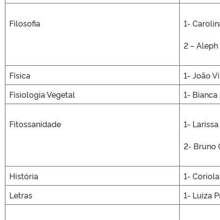
Filosofia
1- Caroli
2 – Aleph
Física
1- João V
Fisiologia Vegetal
1- Bianca
Fitossanidade
1- Lariss
2- Bruno 
História
1- Coriol
Letras
1- Luiza 