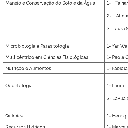
Manejo e Conservação do Solo e da Água
1- Tainar
2- Alinne
3- Laura 
Microbiologia e Parasitologia
1- Yan Wa
Multicêntrico em Ciências Fisiológicas
1- Paola 
Nutrição e Alimentos
1- Fabiol
Odontologia
1- Laura 
2- Laylla
Química
1- Henriq
Recursos Hídricos
1- Marcel