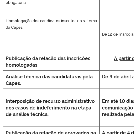
obrigatória.
Homologação dos candidatos inscritos no sistema
da Capes.
De 12 de março a 
Publicação da relação das inscrições
A partir 
homologadas.
Análise técnica das candidaturas pela
De 9 de abril
Capes.
Interposição de recurso administrativo
Em até 10 dia
nos casos de indeferimento na etapa
comunicação 
de análise técnica.
realizada pel
Publicação da relação de aprovados na
A partir de 4