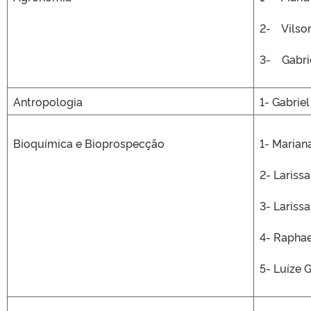
2- Vilson
3- Gabrie
Antropologia
1- Gabrie
Bioquímica e Bioprospecção
1- Marian
2- Lariss
3- Lariss
4- Raphae
5- Luíze 