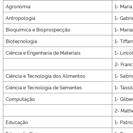
Agronomia
1- Mari
Antropologia
1- Gabri
Bioquímica e Bioprospecção
1- Mari
Biotecnologia
1- Tiff
Ciência e Engenharia de Materiais
1- Linc
2- Franc
Ciência e Tecnologia dos Alimentos
1- Sabri
Ciência e Tecnologia de Sementes
1- Táss
Computação
1- Gilbe
2- Math
Educação
1- Patrí