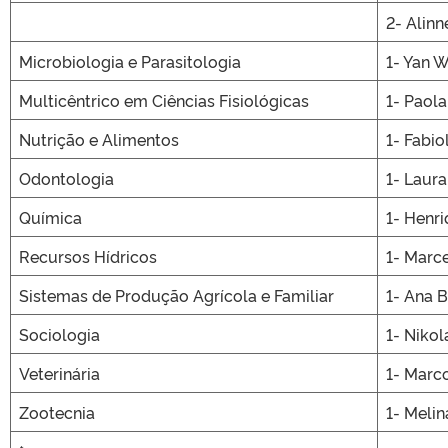
2- Alinn
Microbiologia e Parasitologia
1- Yan 
Multicêntrico em Ciências Fisiológicas
1- Paol
Nutrição e Alimentos
1- Fabi
Odontologia
1- Laur
Química
1- Henr
Recursos Hídricos
1- Marce
Sistemas de Produção Agrícola e Familiar
1- Ana B
Sociologia
1- Nikol
Veterinária
1- Marc
Zootecnia
1- Meli