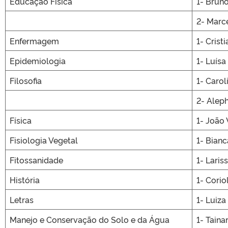
Educação Física
1- Bruno
2- Marc
Enfermagem
1- Crist
Epidemiologia
1- Luísa
Filosofia
1- Carol
2- Alep
Física
1- João 
Fisiologia Vegetal
1- Bian
Fitossanidade
1- Laris
História
1- Cori
Letras
1- Luiza
Manejo e Conservação do Solo e da Água
1- Taina