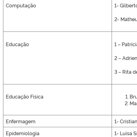
Computação
1- Gilbert
2- Matheu
Educação
1 – Patríc
2 – Adrie
3 – Rita d
Educação Física
Bru
Ma
Enfermagem
1- Cristia
Epidemiologia
1- Luísa S