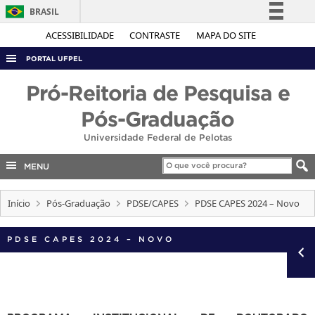
BRASIL
Simplifique!
ACESSIBILIDADE
CONTRASTE
MAPA DO SITE
Comunica BR
PORTAL UFPEL
Participe
ACESSO À INFORMAÇÃO
Pró-Reitoria de Pesquisa e
Acesso à informação
AUDITORIA
Pós-Graduação
Legislação
COBALTO
Universidade Federal de Pelotas
Canais
CONCURSOS
MENU
EDITAIS
Início
Pós-Graduação
PDSE/CAPES
PDSE CAPES 2024 – Novo
INTERNACIONAL
OUVIDORIA
PDSE CAPES 2024 – NOVO
PORTARIAS
TELEFONES