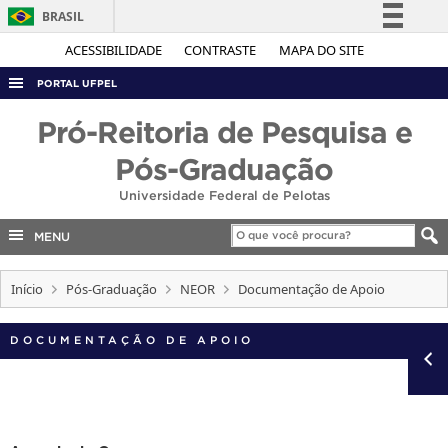
BRASIL
Simplifique!
ACESSIBILIDADE
CONTRASTE
MAPA DO SITE
Comunica BR
PORTAL UFPEL
Participe
ACESSO À INFORMAÇÃO
Pró-Reitoria de Pesquisa e
Acesso à informação
AUDITORIA
Pós-Graduação
Legislação
COBALTO
Universidade Federal de Pelotas
Canais
CONCURSOS
MENU
EDITAIS
Início
Pós-Graduação
NEOR
Documentação de Apoio
INTERNACIONAL
OUVIDORIA
DOCUMENTAÇÃO DE APOIO
PORTARIAS
TELEFONES