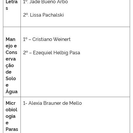
Letra
1º. Jade Bueno Arbo
s
2º. Lissa Pachalski
Man
1º – Cristiano Weinert
ejo e
Cons
2º – Ezequiel Helbig Pasa
erva
ção
de
Solo
e
Água
Micr
1- Alexia Brauner de Mello
obiol
ogia
e
Paras