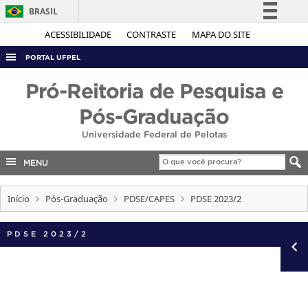
BRASIL
Simplifique!
ACESSIBILIDADE
CONTRASTE
MAPA DO SITE
Comunica BR
PORTAL UFPEL
Participe
ACESSO À INFORMAÇÃO
Pró-Reitoria de Pesquisa e
Acesso à informação
AUDITORIA
Pós-Graduação
Legislação
COBALTO
Universidade Federal de Pelotas
Canais
CONCURSOS
MENU
EDITAIS
Início
Pós-Graduação
PDSE/CAPES
PDSE 2023/2
INTERNACIONAL
OUVIDORIA
PDSE 2023/2
PORTARIAS
TELEFONES