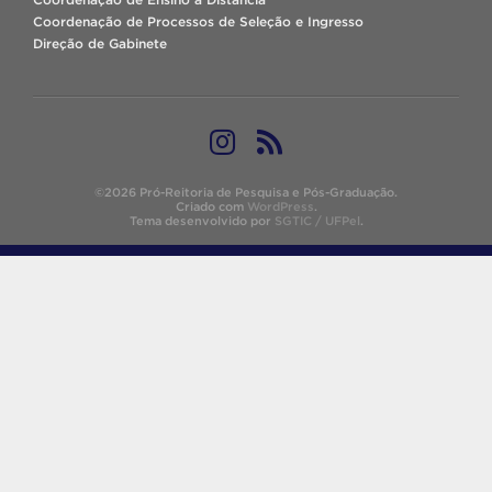
Coordenação de Processos de Seleção e Ingresso
Direção de Gabinete
©2026 Pró-Reitoria de Pesquisa e Pós-Graduação.
Criado com
WordPress
.
Tema desenvolvido por
SGTIC / UFPel
.