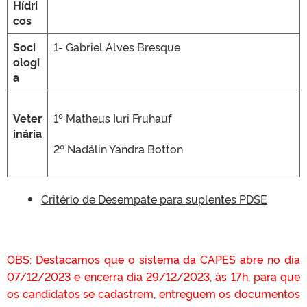
Hídri
cos
Soci
1- Gabriel Alves Bresque
ologi
a
Veter
1º Matheus Iuri Fruhauf
inária
2º Nadálin Yandra Botton
Critério de Desempate para suplentes PDSE
OBS: Destacamos que o sistema da CAPES abre no dia
07/12/2023 e encerra dia 29/12/2023, às 17h, para que
os candidatos se cadastrem, entreguem os documentos