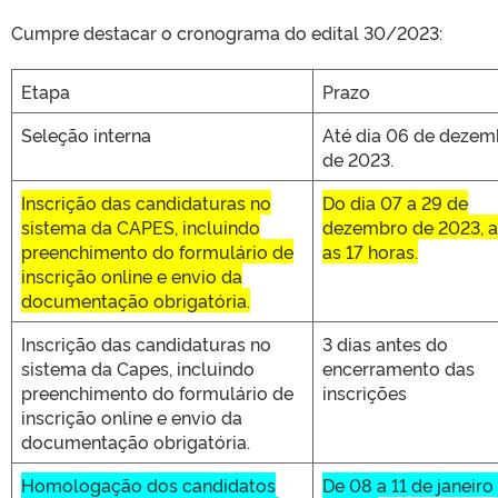
Cumpre destacar o cronograma do edital 30/2023:
Etapa
Prazo
Seleção interna
Até dia 06 de dezem
de 2023.
Inscrição das candidaturas no
Do dia 07 a 29 de
sistema da CAPES, incluindo
dezembro de 2023, a
preenchimento do formulário de
as 17 horas.
inscrição online e envio da
documentação obrigatória.
Inscrição das candidaturas no
3 dias antes do
sistema da Capes, incluindo
encerramento das
preenchimento do formulário de
inscrições
inscrição online e envio da
documentação obrigatória.
Homologação dos candidatos
De 08 a 11 de janeiro