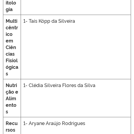
itolo
gia
Multi
1- Taís Köpp da Silveira
cêntr
ico
em
Ciên
cias
Fisiol
ógica
s
Nutri
1- Clédia Silveira Flores da Silva
ção e
Alim
ento
s
Recu
1- Aryane Araújo Rodrigues
rsos