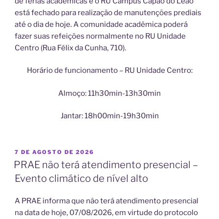
de férias acadêmicas e o RU Campus Capão do Leão
está fechado para realização de manutenções prediais
até o dia de hoje. A comunidade acadêmica poderá
fazer suas refeições normalmente no RU Unidade
Centro (Rua Félix da Cunha, 710).
Horário de funcionamento – RU Unidade Centro:
Almoço: 11h30min-13h30min
Jantar: 18h00min-19h30min
PUBLICADO
7 DE AGOSTO DE 2026
EM
PRAE não terá atendimento presencial –
Evento climático de nível alto
A PRAE informa que não terá atendimento presencial
na data de hoje, 07/08/2026, em virtude do protocolo