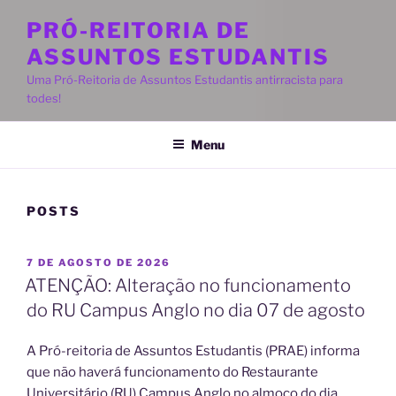
PRÓ-REITORIA DE
ASSUNTOS ESTUDANTIS
Uma Pró-Reitoria de Assuntos Estudantis antirracista para
todes!
Menu
POSTS
PUBLICADO
7 DE AGOSTO DE 2026
EM
ATENÇÃO: Alteração no funcionamento
do RU Campus Anglo no dia 07 de agosto
A Pró-reitoria de Assuntos Estudantis (PRAE) informa
que não haverá funcionamento do Restaurante
Universitário (RU) Campus Anglo no almoço do dia