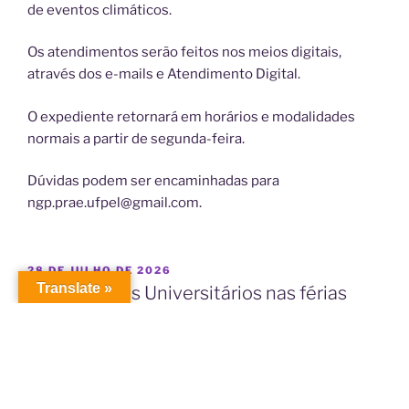
de eventos climáticos.
Os atendimentos serão feitos nos meios digitais,
através dos e-mails e Atendimento Digital.
O expediente retornará em horários e modalidades
normais a partir de segunda-feira.
Dúvidas podem ser encaminhadas para
ngp.prae.ufpel@gmail.com.
PUBLICADO
28 DE JULHO DE 2026
EM
Translate »
Restaurantes Universitários nas férias
acadêmicas: veja o funcionamento
A Pró-Reitoria de Assuntos Estudantis informa sobre a
dinâmica de funcionamento dos Restaurantes
Universitários (RUs) entre os dias 01 e 11 de Agosto de