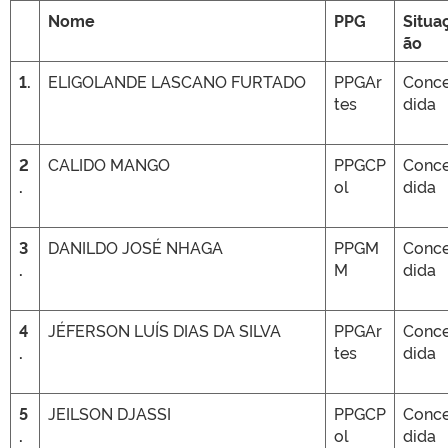
Nome
PPG
Situa
ão
1.
ELIGOLANDE LASCANO FURTADO
PPGAr
Conc
tes
dida
2
CALIDO MANGO
PPGCP
Conc
.
ol
dida
3
DANILDO JOSÉ NHAGA
PPGM
Conc
.
M
dida
4
JÉFERSON LUÍS DIAS DA SILVA
PPGAr
Conc
.
tes
dida
5
JEILSON DJASSI
PPGCP
Conc
.
ol
dida