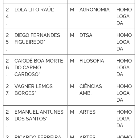
2
LOLA LITO RAÚL*
M
AGRONOMIA
HOMO
4
LOGA
.
DA
2
DIEGO FERNANDES
M
DTSA
HOMO
5
FIGUEIREDO*
LOGA
.
DA
2
CAIODÊ BOA MORTE
M
FILOSOFIA
HOMO
6
DO CARMO
LOGA
.
CARDOSO*
DA
2
VAGNER LEMOS
M
CIÊNCIAS
HOMO
7.
BORGES*
AMB.
LOGA
DA
2
EMANUEL ANTUNES
M
ARTES
HOMO
8
DOS SANTOS*
LOGA
.
DA
2
RICARDO FERREIRA
M
ARTES
HOMO