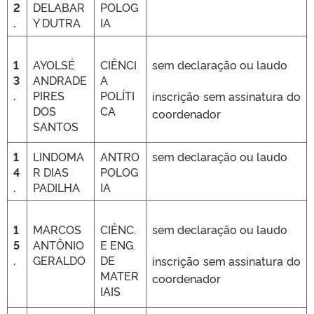
2
DELABAR
POLOG
.
Y DUTRA
IA
1
AYOLSÉ
CIÊNCI
sem declaração ou laudo
3
ANDRADE
A
.
PIRES
POLÍTI
inscrição sem assinatura do
DOS
CA
coordenador
SANTOS
1
LINDOMA
ANTRO
sem declaração ou laudo
4
R DIAS
POLOG
.
PADILHA
IA
1
MARCOS
CIÊNC.
sem declaração ou laudo
5
ANTÔNIO
E ENG.
.
GERALDO
DE
inscrição sem assinatura do
MATER
coordenador
IAIS