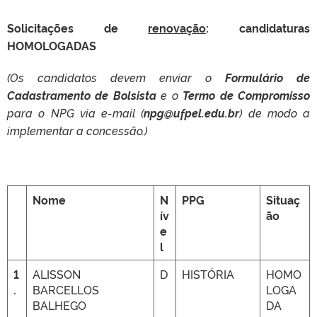
Solicitações de
renovação
:
candidaturas
HOMOLOGADAS
(Os candidatos devem enviar o
Formulário de
Cadastramento de Bolsista
e o
Termo de Compromisso
para o NPG via e-mail (
npg@ufpel.edu.br
) de modo a
implementar a concessão.)
Nome
N
PPG
Situaç
ív
ão
e
l
1
ALISSON
D
HISTÓRIA
HOMO
.
BARCELLOS
LOGA
BALHEGO
DA