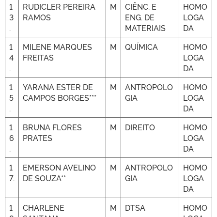
1
RUDICLER PEREIRA
M
CIÊNC. E
HOMO
3
RAMOS
ENG. DE
LOGA
.
MATERIAIS
DA
1
MILENE MARQUES
M
QUÍMICA
HOMO
4
FREITAS
LOGA
.
DA
1
YARANA ESTER DE
M
ANTROPOLO
HOMO
5
CAMPOS BORGES***
GIA
LOGA
.
DA
1
BRUNA FLORES
M
DIREITO
HOMO
6
PRATES
LOGA
.
DA
1
EMERSON AVELINO
M
ANTROPOLO
HOMO
7.
DE SOUZA**
GIA
LOGA
DA
1
CHARLENE
M
DTSA
HOMO