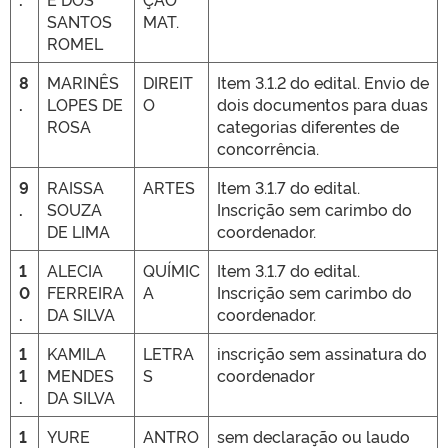
SANTOS
MAT.
ROMEL
8
MARINÊS
DIREIT
Item 3.1.2 do edital. Envio de
.
LOPES DE
O
dois documentos para duas
ROSA
categorias diferentes de
concorrência.
9
RAISSA
ARTES
Item 3.1.7 do edital.
.
SOUZA
Inscrição sem carimbo do
DE LIMA
coordenador.
1
ALECIA
QUÍMIC
Item 3.1.7 do edital.
0
FERREIRA
A
Inscrição sem carimbo do
.
DA SILVA
coordenador.
1
KAMILA
LETRA
inscrição sem assinatura do
1
MENDES
S
coordenador
.
DA SILVA
1
YURE
ANTRO
sem declaração ou laudo