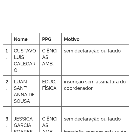
Nome
PPG
Motivo
1
GUSTAVO
CIÊNCI
sem declaração ou laudo
.
LUÍS
AS
CALEGAR
AMB.
O
2
LUAN
EDUC.
inscrição sem assinatura do
.
SANT’
FÍSICA
coordenador
ANNA DE
SOUSA
3
JÉSSICA
CIÊNCI
sem declaração ou laudo
.
GARCIA
AS
SOARES
AMB.
inscrição sem assinatura do