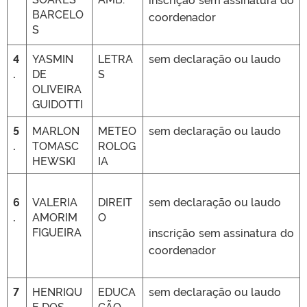
BARCELO
coordenador
S
4
YASMIN
LETRA
sem declaração ou laudo
.
DE
S
OLIVEIRA
GUIDOTTI
5
MARLON
METEO
sem declaração ou laudo
.
TOMASC
ROLOG
HEWSKI
IA
6
VALERIA
DIREIT
sem declaração ou laudo
.
AMORIM
O
FIGUEIRA
inscrição sem assinatura do
coordenador
7
HENRIQU
EDUCA
sem declaração ou laudo
.
E DOS
ÇÃO