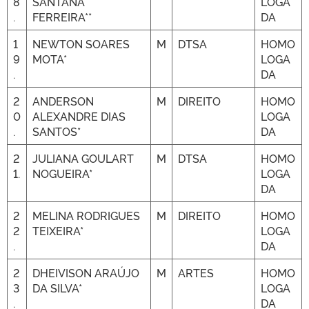
8
SANTANA
LOGA
.
FERREIRA**
DA
1
NEWTON SOARES
M
DTSA
HOMO
9
MOTA*
LOGA
.
DA
2
ANDERSON
M
DIREITO
HOMO
0
ALEXANDRE DIAS
LOGA
.
SANTOS*
DA
2
JULIANA GOULART
M
DTSA
HOMO
1.
NOGUEIRA*
LOGA
DA
2
MELINA RODRIGUES
M
DIREITO
HOMO
2
TEIXEIRA*
LOGA
.
DA
2
DHEIVISON ARAÚJO
M
ARTES
HOMO
3
DA SILVA*
LOGA
.
DA