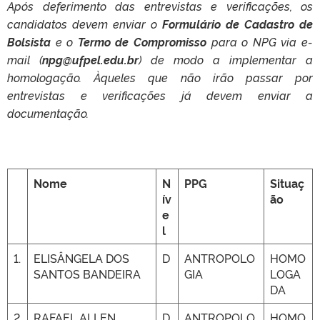
Após deferimento das entrevistas e verificações, os
candidatos devem enviar o
Formulário de Cadastro de
Bolsista
e o
Termo de Compromisso
para o NPG via e-
mail (
npg@ufpel.edu.br
) de modo a implementar a
homologação. Àqueles que não irão passar por
entrevistas e verificações já devem enviar a
documentação.
Nome
N
PPG
Situaç
ív
ão
e
l
1.
ELISÂNGELA DOS
D
ANTROPOLO
HOMO
SANTOS BANDEIRA
GIA
LOGA
DA
2
RAFAEL ALLEN
D
ANTROPOLO
HOMO