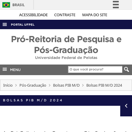
BRASIL
Simplifique!
ACESSIBILIDADE
CONTRASTE
MAPA DO SITE
Comunica BR
PORTAL UFPEL
Participe
ACESSO À INFORMAÇÃO
Pró-Reitoria de Pesquisa e
Acesso à informação
AUDITORIA
Pós-Graduação
Legislação
COBALTO
Universidade Federal de Pelotas
Canais
CONCURSOS
MENU
EDITAIS
Início
Pós-Graduação
Bolsas PIB M/D
Bolsas PIB M/D 2024
INTERNACIONAL
OUVIDORIA
BOLSAS PIB M/D 2024
PORTARIAS
TELEFONES