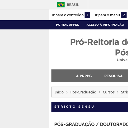
BRASIL
Ir para o conteúdo
1
Ir para o menu
2
PORTAL UFPEL
ACESSO À INFORMAÇÃO
Pró-Reitoria d
Pó
Unive
A PRPPG
PESQUISA
Início
Pós-Graduação
Cursos
Stri
STRICTO SENSU
PÓS-GRADUAÇÃO / DOUTORAD