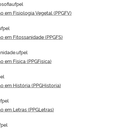
osofiaufpel
 em Fisiologia Vegetal (PPGFV)
ufpel
o em Fitossanidade (PPGFS)
anidade.ufpel
 em Física (PPGFisica)
el
 em História (PPGHistoria)
fpel
 em Letras (PPGLetras)
fpel