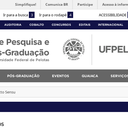
Simplifique!
Comunica BR
Participe
Acesso à infor
Ir para a busca
3
Ir para o rodapé
4
ACESSIBILIDADE
AUDITORIA
COBALTO
CONCURSOS
EDITAIS
INTERNACIONAL
e Pesquisa e
s-Graduação
rsidade Federal de Pelotas
PÓS-GRADUAÇÃO
EVENTOS
GUAIACA
SERVIÇO
cto Sensu
OS