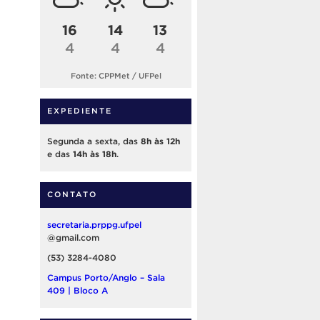
16
14
13
4
4
4
Fonte: CPPMet / UFPel
EXPEDIENTE
Segunda a sexta, das
8h às 12h
e das
14h às 18h
.
CONTATO
secretaria.prppg.ufpel
@gmail.com
(53) 3284-4080
Campus Porto/Anglo – Sala
409 | Bloco A