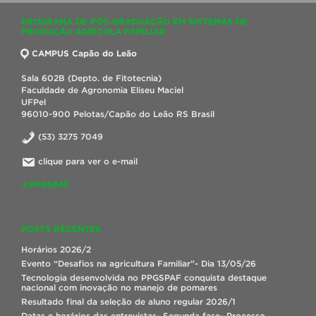
PROGRAMA DE PÓS-GRADUAÇÃO EM SISTEMAS DE
PRODUÇÃO AGRÍCOLA FAMILIAR
CAMPUS Capão do Leão
Sala 602B (Depto. de Fitotecnia)
Faculdade de Agronomia Eliseu Maciel
UFPel
96010-900 Pelotas/Capão do Leão RS Brasil
(53) 3275 7049
clique para ver o e-mail
@PPGSPAF
POSTS RECENTES
Horários 2026/2
Evento “Desafios na agricultura Familiar”- Dia 13/05/26
Tecnologia desenvolvida no PPGSPAF conquista destaque
nacional com inovação no manejo de pomares
Resultado final da seleção de aluno regular 2026/1
Datas e horários das entrevistas- Segunda fase- Processo