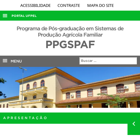
ACESSIBILIDADE
CONTRASTE
MAPA DO SITE
PORTAL UFPEL
ACESSO À INFORMAÇÃO
Programa de Pós-graduação em Sistemas de
Produção Agrícola Familiar
AUDITORIA
PPGSPAF
COBALTO
CONCURSOS
MENU
EDITAIS
INTERNACIONAL
OUVIDORIA
PORTARIAS
TELEFONES
APRESENTAÇÃO