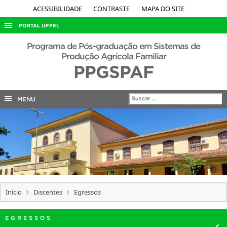
ACESSIBILIDADE
CONTRASTE
MAPA DO SITE
PORTAL UFPEL
ACESSO À INFORMAÇÃO
Programa de Pós-graduação em Sistemas de
Produção Agrícola Familiar
AUDITORIA
PPGSPAF
COBALTO
CONCURSOS
MENU
EDITAIS
INTERNACIONAL
OUVIDORIA
PORTARIAS
TELEFONES
Início
Discentes
Egressos
EGRESSOS