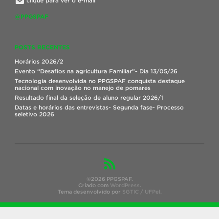
clique para ver o e-mail
@PPGSPAF
POSTS RECENTES
Horários 2026/2
Evento “Desafios na agricultura Familiar”- Dia 13/05/26
Tecnologia desenvolvida no PPGSPAF conquista destaque
nacional com inovação no manejo de pomares
Resultado final da seleção de aluno regular 2026/1
Datas e horários das entrevistas- Segunda fase- Processo
seletivo 2026
©2026 PPGSPAF.
Criado com
WordPress
.
Tema desenvolvido por
SGTIC / UFPel
.