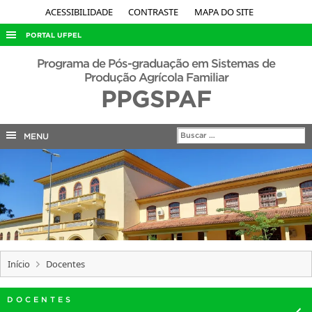
ACESSIBILIDADE
CONTRASTE
MAPA DO SITE
PORTAL UFPEL
ACESSO À INFORMAÇÃO
Programa de Pós-graduação em Sistemas de
Produção Agrícola Familiar
AUDITORIA
PPGSPAF
COBALTO
CONCURSOS
MENU
EDITAIS
INTERNACIONAL
OUVIDORIA
PORTARIAS
TELEFONES
Início
Docentes
DOCENTES