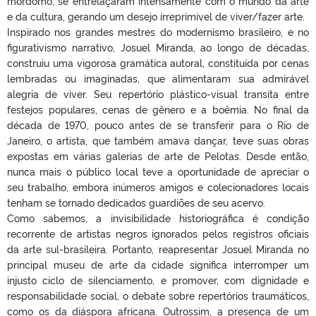
mordomo, se entrelaçaram intensamente com o mundo da arte
e da cultura, gerando um desejo irreprimível de viver/fazer arte.
Inspirado nos grandes mestres do modernismo brasileiro, e no
figurativismo narrativo, Josuel Miranda, ao longo de décadas,
construiu uma vigorosa gramática autoral, constituída por cenas
lembradas ou imaginadas, que alimentaram sua admirável
alegria de viver. Seu repertório plástico-visual transita entre
festejos populares, cenas de gênero e a boêmia. No final da
década de 1970, pouco antes de se transferir para o Rio de
Janeiro, o artista, que também amava dançar, teve suas obras
expostas em várias galerias de arte de Pelotas. Desde então,
nunca mais o público local teve a oportunidade de apreciar o
seu trabalho, embora inúmeros amigos e colecionadores locais
tenham se tornado dedicados guardiões de seu acervo.
Como sabemos, a invisibilidade historiográfica é condição
recorrente de artistas negros ignorados pelos registros oficiais
da arte sul-brasileira. Portanto, reapresentar Josuel Miranda no
principal museu de arte da cidade significa interromper um
injusto ciclo de silenciamento, e promover, com dignidade e
responsabilidade social, o debate sobre repertórios traumáticos,
como os da diáspora africana. Outrossim, a presença de um