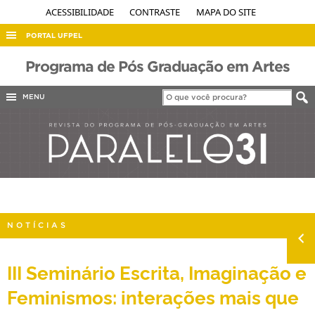
ACESSIBILIDADE
CONTRASTE
MAPA DO SITE
PORTAL UFPEL
ACESSO À INFORMAÇÃO
Programa de Pós Graduação em Artes
AUDITORIA
MENU
COBALTO
CONCURSOS
EDITAIS
INTERNACIONAL
OUVIDORIA
NOTÍCIAS
PORTARIAS
TELEFONES
III Seminário Escrita, Imaginação e
Feminismos: interações mais que