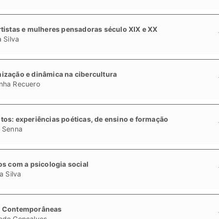
tistas e mulheres pensadoras século XIX e XX
 Silva
ização e dinâmica na cibercultura
nha Recuero
os: experiências poéticas, de ensino e formação
z Senna
os com a psicologia social
a Silva
as Contemporâneas
edo Gonçalves