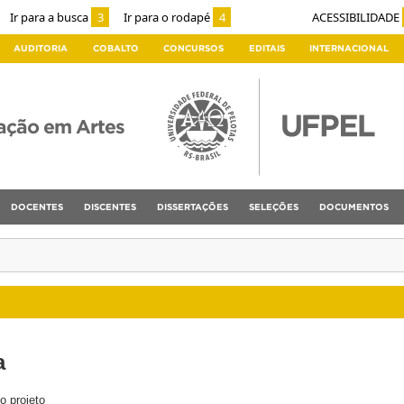
Ir para a busca
3
Ir para o rodapé
4
ACESSIBILIDADE
AUDITORIA
COBALTO
CONCURSOS
EDITAIS
INTERNACIONAL
ação em Artes
DOCENTES
DISCENTES
DISSERTAÇÕES
SELEÇÕES
DOCUMENTOS
a
o projeto