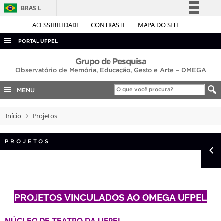
BRASIL
Simplifique!
ACESSIBILIDADE
CONTRASTE
MAPA DO SITE
Comunica BR
PORTAL UFPEL
Participe
ACESSO À INFORMAÇÃO
Grupo de Pesquisa
Acesso à informação
Observatório de Memória, Educação, Gesto e Arte – OMEGA
AUDITORIA
Legislação
MENU
COBALTO
Canais
CONCURSOS
Início
Projetos
EDITAIS
PROJETOS
INTERNACIONAL
OUVIDORIA
PORTARIAS
TELEFONES
PROJETOS VINCULADOS AO OMEGA UFPEL
NÚCLEO DE TEATRO DA UFPEL