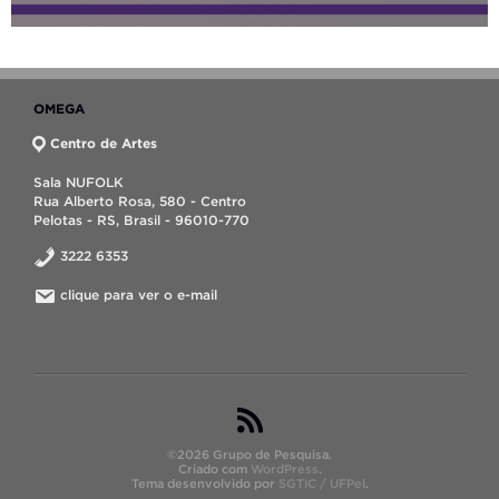
OMEGA
Centro de Artes
Sala NUFOLK
Rua Alberto Rosa, 580 - Centro
Pelotas - RS, Brasil - 96010-770
3222 6353
clique para ver o e-mail
©2026 Grupo de Pesquisa.
Criado com
WordPress
.
Tema desenvolvido por
SGTIC / UFPel
.