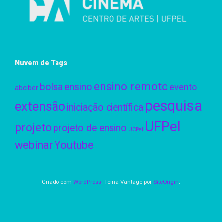
Nuvem de Tags
ensino remoto
bolsa
ensino
evento
abciber
pesquisa
extensão
iniciação científica
UFPel
projeto
projeto de ensino
UCPel
webinar
Youtube
Criado com
WordPress
. Tema Vantage por
SiteOrigin
.