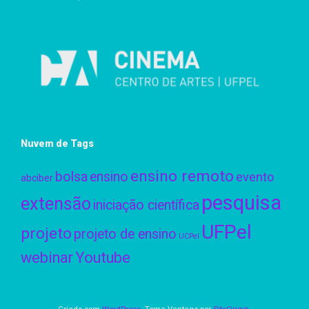
Nuvem de Tags
ensino remoto
bolsa
ensino
evento
abciber
pesquisa
extensão
iniciação científica
UFPel
projeto
projeto de ensino
UCPel
webinar
Youtube
Criado com
WordPress
. Tema Vantage por
SiteOrigin
.