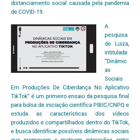
distanciamento social causada pela pandemia
de COVID-19.
A
pesquisa
de Lu
iza,
intitulada
“Dinâmic
as
Sociais
Em Produções De Ciberdança No Aplicativo
TikTok” é um primeiro ensaio da pesquisa final
para bolsa de iniciação científica PIBIC/CNPQ e
estuda as características dos vídeos
produzidos e compartilhados dentro do TikTok,
e busca identificar possíveis dinâmicas sociais
que promovem e motivam interações entre