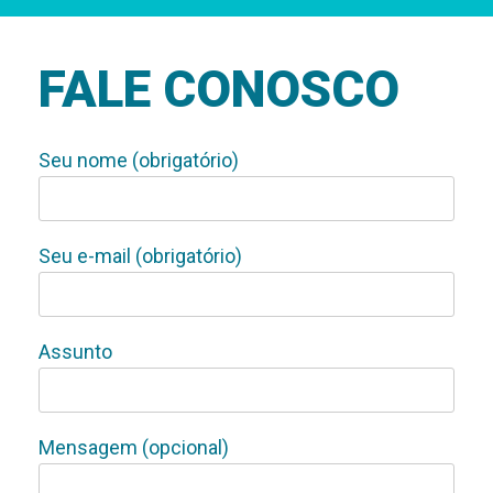
FALE CONOSCO
Seu nome (obrigatório)
Seu e-mail (obrigatório)
Assunto
Mensagem (opcional)