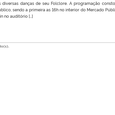
s diversas danças de seu Folclore. A programação const
lico, sendo a primeira as 16h no interior do Mercado Públi
 no auditório […]
do(s).