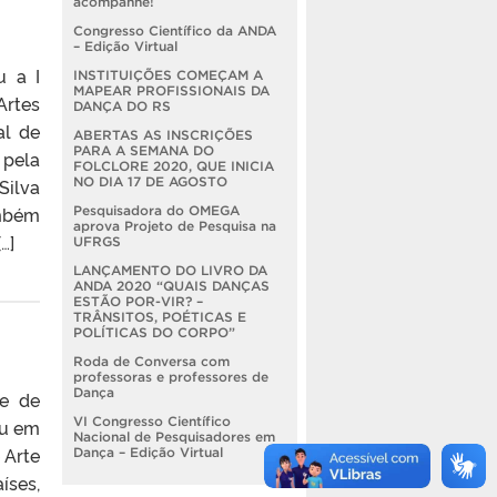
acompanhe!
Congresso Científico da ANDA
– Edição Virtual
u a I
INSTITUIÇÕES COMEÇAM A
MAPEAR PROFISSIONAIS DA
Artes
DANÇA DO RS
al de
ABERTAS AS INSCRIÇÕES
PARA A SEMANA DO
pela
FOLCLORE 2020, QUE INICIA
NO DIA 17 DE AGOSTO
Silva
mbém
Pesquisadora do OMEGA
aprova Projeto de Pesquisa na
…]
UFRGS
LANÇAMENTO DO LIVRO DA
ANDA 2020 “QUAIS DANÇAS
ESTÃO POR-VIR? –
TRÂNSITOS, POÉTICAS E
POLÍTICAS DO CORPO”
Roda de Conversa com
professoras e professores de
Dança
re de
VI Congresso Científico
eu em
Nacional de Pesquisadores em
 Arte
Dança – Edição Virtual
íses,