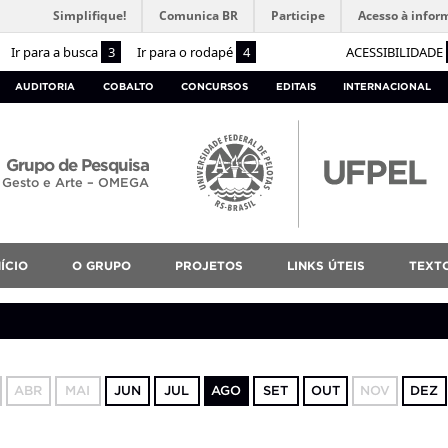
Simplifique!
Comunica BR
Participe
Acesso à infor
Ir para a busca
3
Ir para o rodapé
4
ACESSIBILIDADE
AUDITORIA
COBALTO
CONCURSOS
EDITAIS
INTERNACIONAL
Grupo de Pesquisa
, Gesto e Arte – OMEGA
NÍCIO
O GRUPO
PROJETOS
LINKS ÚTEIS
TEXT
ABR
MAI
JUN
JUL
AGO
SET
OUT
NOV
DEZ