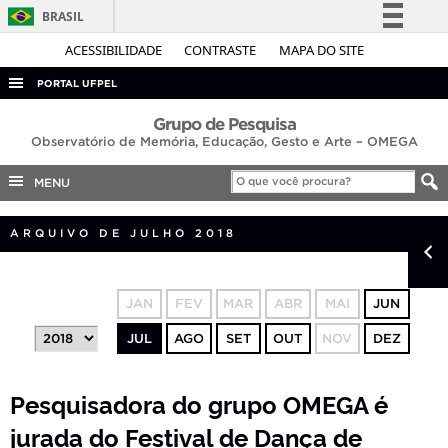
BRASIL
Simplifique!
ACESSIBILIDADE
CONTRASTE
MAPA DO SITE
Comunica BR
PORTAL UFPEL
Participe
ACESSO À INFORMAÇÃO
Grupo de Pesquisa
Acesso à informação
Observatório de Memória, Educação, Gesto e Arte – OMEGA
AUDITORIA
Legislação
MENU
COBALTO
Canais
CONCURSOS
ARQUIVO DE JULHO 2018
EDITAIS
INTERNACIONAL
JAN
FEV
MAR
ABR
MAI
JUN
OUVIDORIA
JUL
AGO
SET
OUT
NOV
DEZ
PORTARIAS
TELEFONES
Pesquisadora do grupo OMEGA é
jurada do Festival de Dança de