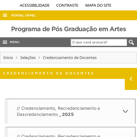
ACESSIBILIDADE
CONTRASTE
MAPA DO SITE
PORTAL UFPEL
ACESSO À INFORMAÇÃO
Programa de Pós Graduação em Artes
AUDITORIA
MENU
COBALTO
Início
Seleções
Credenciamento de Docentes
CONCURSOS
EDITAIS
CREDENCIAMENTO DE DOCENTES
INTERNACIONAL
OUVIDORIA
PORTARIAS
// Credenciamento, Recredenciamento e
TELEFONES
Descredenciamento
_ 2025
// Credenciamento, Recredenciamento e