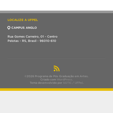
LOCALIZE A UFPEL
CAMPUS ANGLO
Rua Gomes Carneiro, 01 - Centro
Pelotas - RS, Brasil - 96010-610
©2026 Programa de Pós Graduação em Artes.
Criado com
WordPress
.
Tema desenvolvido por
SGTIC / UFPel
.