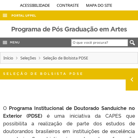
ACESSIBILIDADE
CONTRASTE
MAPA DO SITE
PORTAL UFPEL
ACESSO À INFORMAÇÃO
Programa de Pós Graduação em Artes
AUDITORIA
MENU
COBALTO
Início
Seleções
Seleção de Bolsista PDSE
CONCURSOS
EDITAIS
SELEÇÃO DE BOLSISTA PDSE
INTERNACIONAL
OUVIDORIA
PORTARIAS
O
Programa Institucional de Doutorado Sanduíche no
TELEFONES
Exterior (PDSE)
é uma iniciativa da CAPES que
possibilita a realização de parte dos estudos de
doutorandos brasileiros em instituições de excelência